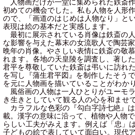
人物画だけが一堂に集められた鉄斎作
初めての機会でした。私も人物を人形
ので、「画道のはじめは人物なり」と
表現は絵の基本だと実感します。
最初に展示されている肖像は鉄斎の人
な影響を与えた幕末の女流歌人で陶芸家
晩年の肖像。やさしい表情に鉄斎の敬
れます。各地の天皇陵を調査し、著した
君平を尊敬していた鉄斎は弔いに訪れ
を写し『蒲生君平図』を制作したそう
を元に人物画を描いていることがわか
風俗画の人物は一人ひとりがユーモラ
き生きとしていて観る人の心を和ませ
カラフルな色彩の『勾白字詩七絶』は
載。漢字の意味に沿って、植物や人物で
らしい工夫がみえます。例えば「忠」
子どもの絵で表していて面白い。現代