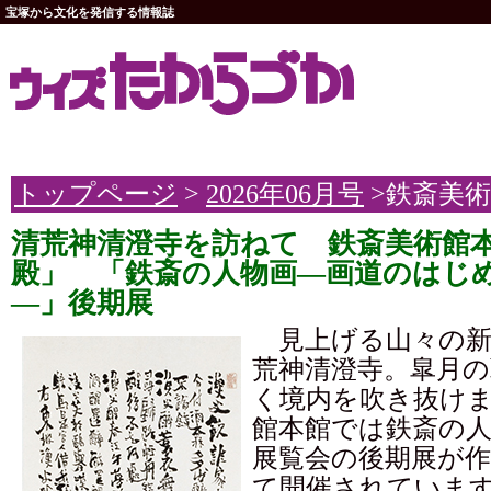
宝塚から文化を発信する情報誌
トップページ
>
2026年06月号
>鉄斎美
清荒神清澄寺を訪ねて 鉄斎美術館
殿」 「鉄斎の人物画―画道のはじ
―」後期展
見上げる山々の新
荒神清澄寺。皐月の
く境内を吹き抜け
館本館では鉄斎の
展覧会の後期展が
て開催されていま