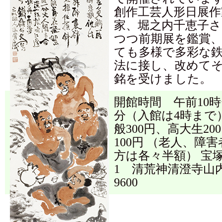
創作工芸人形日展作
家、堀之内千恵子
つつ前期展を鑑賞
ても多様で多彩な
法に接し、改めて
銘を受けました。
開館時間 午前10時
分（入館は4時まで
般300円、高大生20
100円 （老人、障
方は各々半額） 宝
1 清荒神清澄寺山内tel
9600