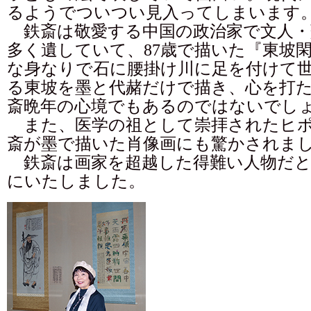
るようでついつい見入ってしまいます
鉄斎は敬愛する中国の政治家で文人・
多く遺していて、87歳で描いた『東坡
な身なりで石に腰掛け川に足を付けて
る東坡を墨と代赭だけで描き、心を打
斎晩年の心境でもあるのではないでし
また、医学の祖として崇拝されたヒポ
斎が墨で描いた肖像画にも驚かされま
鉄斎は画家を超越した得難い人物だと
にいたしました。