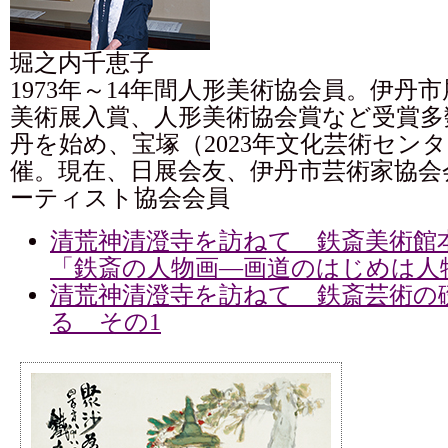
堀之内千恵子
1973年～14年間人形美術協会員。伊丹
美術展入賞、人形美術協会賞など受賞多
丹を始め、宝塚（2023年文化芸術セン
催。現在、日展会友、伊丹市芸術家協会
ーティスト協会会員
清荒神清澄寺を訪ねて 鉄斎美術館
「鉄斎の人物画―画道のはじめは人
清荒神清澄寺を訪ねて 鉄斎芸術の
る その1