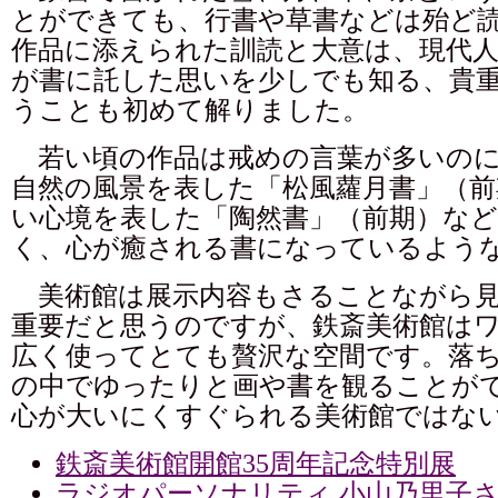
とができても、行書や草書などは殆ど
作品に添えられた訓読と大意は、現代
が書に託した思いを少しでも知る、貴
うことも初めて解りました。
若い頃の作品は戒めの言葉が多いのに
自然の風景を表した「松風蘿月書」（前
い心境を表した「陶然書」（前期）など
く、心が癒される書になっているよう
美術館は展示内容もさることながら見
重要だと思うのですが、鉄斎美術館は
広く使ってとても贅沢な空間です。落
の中でゆったりと画や書を観ることが
心が大いにくすぐられる美術館ではな
鉄斎美術館開館35周年記念特別展
ラジオパーソナリティ 小山乃里子さ