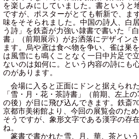
を楽しみにしていました。書というと
ですが、ポスターがとても斬新で、ま
味をそそられました。中国の詩人、白
う詩」を鉄斎が力強い隷書で書いた「白
書」（前期展示）がお洒落にデザイン
ます。烏や鳶は食べ物を争い、雀は巣
は風雪にも鳴くことなく一日中片足で
ないのは如何に。という内容の詩にも
のがあります。
会場に入ると正面にドンと据えられた
「雪・月・花・茶詩書」（前期、左上の
の後）が目に飛び込んできます。鉄斎7
京都市美術館より、今回の展覧会のた
そうですが、象形文字である漢字の存
ね。
篆書で書かれた雪、月、華、茶という