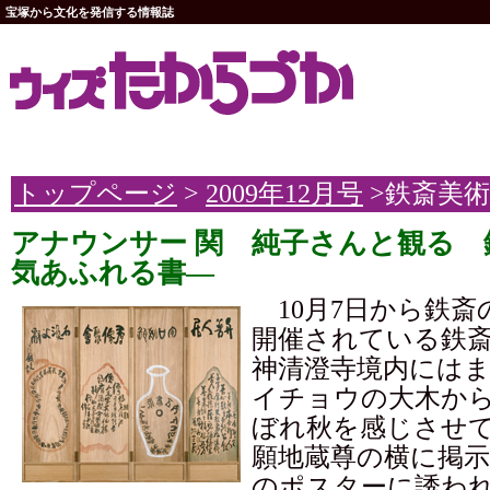
宝塚から文化を発信する情報誌
トップページ
>
2009年12月号
>鉄斎美
アナウンサー 関 純子さんと観る 
気あふれる書―
10月7日から鉄斎
開催されている鉄
神清澄寺境内には
イチョウの大木か
ぼれ秋を感じさせ
願地蔵尊の横に掲
のポスターに誘わ