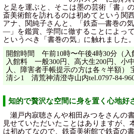
と足を運ぶと、そこは墨の芸術「書」
斎美術館を訪れるのは初めてという関
アナ、関純子さんと、「鉄斎―書巻の
―」を鑑賞、学問に徹することによっ
というべき「書巻の気」に触れました
開館時間 午前10時〜午後4時30分（
入館料 一般300円、高大生200円、小中
人、障害者手帳提示の方は各々半額） 
清シ1 清荒神清澄寺山内tel.0797-84-96
知的で贅沢な空間に身を置く心地好
瀬戸内寂聴さんや相田みつをさんの書
見せていただいたことはありますが、
は初めてなので、鉄斎美術館で鉄斎の