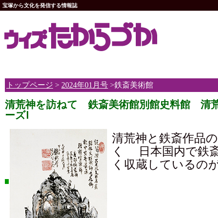
宝塚から文化を発信する情報誌
トップページ
>
2024年01月号
>鉄斎美術館
清荒神を訪ねて 鉄斎美術館別館史料館 清
ーズⅠ
清荒神と鉄斎作品
く 日本国内で鉄
く収蔵しているのが.