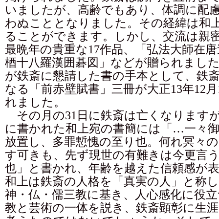
いましたが、高齢でもあり、体調に配
わぬこととなりました。その経緯は和
ることができます。しかし、交流は親
最晩年の貴重な17作品、「弘法大師在
梄十八羅漢囲碁図」などが贈られまし
が鉄斎に懇請した書の手本として、鉄
なる「前赤壁賦書」三冊が大正13年12月
れました。
その月の31日に鉄斎は亡くなります
に書かれた和上宛の書簡には「…一々
放置し、多罪慙愧の至り也。何れ冥々の
す可きも、先ず現世の有難きは今更言
也」と書かれ、年齢を越えた信頼感が
和上は鉄斎の人格を「真実の人」と称し
神・仏・儒三教に基き、人心感化に役立
教と芸術の一体を説き、鉄斎顕彰に生