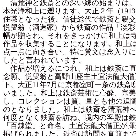
清荒神と鉄斎との深い縁の始まりは、第
本光浄和上に遡ります。大正２年（191
住職となった後、信徒総代で鉄斎と親
悦叟翁（酒造家）から鉄斎の作品「淡彩
幅が贈られ、それをきっかけに和上は
作品を収集することになります。和上
点一点に向き合い、特に賛文は念入りに
したと言われています。
作品が増えるにつれ、和上は鉄斎に直
念願、悦叟翁と高野山座主土宜法龍大僧
下、大正11年7月に京都室町一条の鉄斎
いました。和上は鉄斎芸術に心酔、宗美
し、コレクションは質、量とも他の追
のとなりました。和上は鉄斎を清荒神
何度となく鉄斎を訪ね、境内の客殿は
「百錬堂」と命名、土宜法龍大僧正が揮
掲げられました。鉄斎は訪問を直前ま