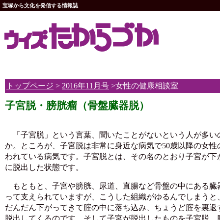
宝塚から文化を発信する情報誌
トップページ
>
2016年11月号
>女性の健康相談室
子宮脱・膀胱瘤（骨盤臓器脱）
「子宮脱」という言葉、聞いたことがないという人が多い
か。ところが、子宮脱は非常に身近な病気で50歳以降の女性
われている病気です。子宮脱とは、その名のとおり子宮が下
に脱出した状態です。
もともと、子宮や膀胱、尿道、直腸など骨盤の中にある臓
って支えられていますが、こうした組織がゆるんでしまうと
だんだん下がってきて腟の中に落ち込み、ちょうど腟を裏返
脱出してくるのです。そして子宮が脱出したものを子宮脱、