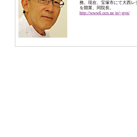
務。現在、宝塚市にて大西レ
を開業、同院長。
http://www6.ocn.ne.jp/~gyn/