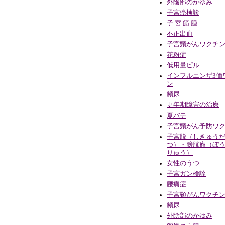
外陰部のかゆみ
子宮癌検診
子 宮 筋 腫
不正出血
子宮頸がんワクチ
花粉症
低用量ピル
インフルエンザ3価
ン
頻尿
更年期障害の治療
夏バテ
子宮頸がん予防ワ
子宮脱（しきゅう
つ）・膀胱瘤（ぼ
りゅう）
女性のうつ
子宮ガン検診
腰痛症
子宮頸がんワクチ
頻尿
外陰部のかゆみ