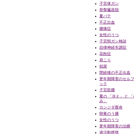
子宮体ガン
骨盤臓器脱
夏バテ
不正出血
腰痛症
女性のうつ
子宮頸ガン検診
自律神経失調症
花粉症
肩こり
頻尿
閉経後の不正出血
更年期障害のセル
ック
子宮筋腫
夏の 「冷え」 と 
み」
カンジダ膣炎
卵巣のう腫
女性のうつ
更年期障害の治療
過活動膀胱