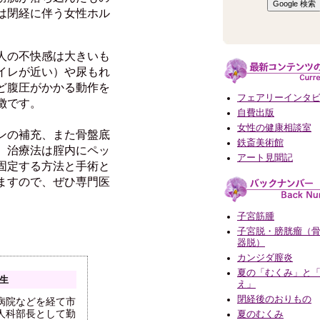
は閉経に伴う女性ホル
人の不快感は大きいも
イレが近い）や尿もれ
ど腹圧がかかる動作を
フェアリーインタ
徴です。
自費出版
女性の健康相談室
ンの補充、また骨盤底
鉄斎美術館
。治療法は腟内にペッ
アート見聞記
固定する方法と手術と
ますので、ぜひ専門医
子宮筋腫
子宮脱・膀胱瘤（
器脱）
カンジダ膣炎
夏の「むくみ」と
先生
え」
閉経後のおりもの
病院などを経て市
人科部長として勤
夏のむくみ