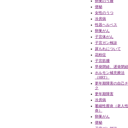
卵巣のう腫
便秘
女性のうつ
冷房病
性器ヘルペス
卵巣がん
子宮体がん
子宮ガン検診
尿もれについて
花粉症
子宮筋腫
早発閉経、遅発閉
ホルモン補充療法
（HRT）
更年期障害の自己
ク
更年期障害
冷房病
萎縮性膣炎（老人
炎）
卵巣がん
便秘