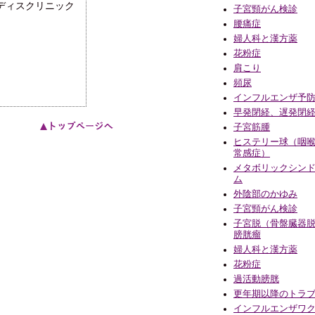
ディスクリニック
子宮頸がん検診
腰痛症
婦人科と漢方薬
花粉症
肩こり
頻尿
インフルエンザ予
早発閉経、遅発閉
子宮筋腫
ヒステリー球（咽
常感症）
メタボリックシン
ム
外陰部のかゆみ
子宮頸がん検診
子宮脱（骨盤臓器
膀胱瘤
婦人科と漢方薬
花粉症
過活動膀胱
更年期以降のトラ
インフルエンザワ