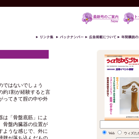
のではないでしょう
の約1割が経験すると言
がってきて腟の中や外
器は「骨盤底筋」によ
、骨盤内臓器の位置が
すような感じで、外に
Web
ウィズた
膀胱が落ち込んだもの