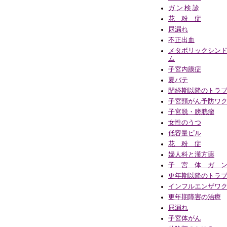
ガ ン 検 診
花 粉 症
尿漏れ
不正出血
メタボリックシン
ム
子宮内膜症
夏バテ
閉経期以降のトラ
子宮頸がん予防ワ
子宮脱・膀胱瘤
女性のうつ
低容量ピル
花 粉 症
婦人科と漢方薬
子 宮 体 ガ 
更年期以降のトラ
インフルエンザワ
更年期障害の治療
尿漏れ
子宮体がん