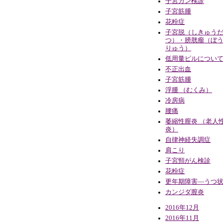
子宮ガン検診
子宮筋腫
花粉症
子宮脱（しきゅう
つ）・膀胱瘤（ぼ
りゅう）
低用量ピルについ
不正出血
子宮筋腫
浮腫 （むくみ）
冷房病
腰痛
萎縮性膣炎 （老人
炎）
自律神経失調症
肩こり
子宮頸がん検診
花粉症
更年期障害―うつ
カンジダ膣炎
2016年12月
2016年11月