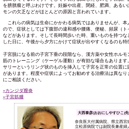
を膀胱瘤と呼ぶわけです。妊娠や出産、閉経、肥満、あるい
モンの欠乏などがほとんどの原因と言われています。
これらの病気は生命にかかわる病気ではありませんが、本
ので、症状としては下腹部の違和感や腰痛、便秘、頻尿（ト
などがあります。そして長時間歩いた時、重いものを持つな
した日に、午後から夕方にかけて症状が出やすくなるのも特
子宮脱になる前の子宮下垂の段階なら、漢方薬や女性ホルモ
筋のトレーニング（ケーゲル運動）が有効な場合もあります
サリーというリング状のものを挿入して子宮を正常の位置に
があります。程度や症状によってお勧めする治療法は異なり
にご相談ください。
«カンジダ膣炎
»子宮筋腫
大西泰彦(おおにしやすひこ)
奈良医大付属病院、県立西宮
立松原病院では副院長兼産婦