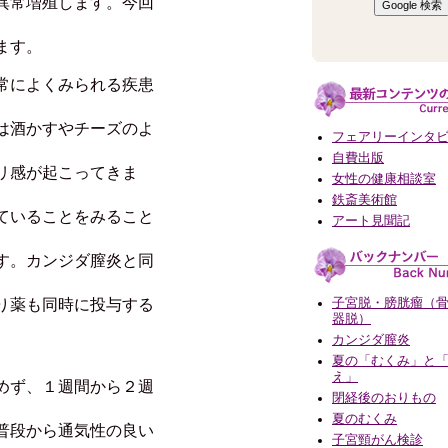
異常増殖します。今回
ます。
常によくみられる疾患
は酒かすやチーズのよ
フェアリーインタ
自費出版
リ感が起こってきま
女性の健康相談室
鉄斎美術館
ていることをみること
アート見聞記
す。カンジダ膣炎と同
り薬も同時に投与する
子宮脱・膀胱瘤（
器脱）
カンジダ膣炎
夏の「むくみ」と
え」
めず、１週間から２週
閉経後のおりもの
夏のむくみ
普段から通気性の良い
子宮頸がん検診