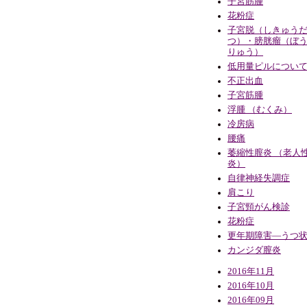
子宮筋腫
花粉症
子宮脱（しきゅう
つ）・膀胱瘤（ぼ
りゅう）
低用量ピルについ
不正出血
子宮筋腫
浮腫 （むくみ）
冷房病
腰痛
萎縮性膣炎 （老人
炎）
自律神経失調症
肩こり
子宮頸がん検診
花粉症
更年期障害―うつ
カンジダ膣炎
2016年11月
2016年10月
2016年09月