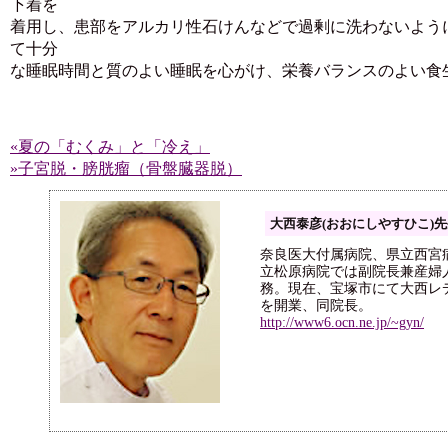
下着を
着用し、患部をアルカリ性石けんなどで過剰に洗わないよう
て十分
な睡眠時間と質のよい睡眠を心がけ、栄養バランスのよい食
«夏の「むくみ」と「冷え」
»子宮脱・膀胱瘤（骨盤臓器脱）
大西泰彦(おおにしやすひこ)
奈良医大付属病院、県立西宮
立松原病院では副院長兼産婦
務。現在、宝塚市にて大西レ
を開業、同院長。
http://www6.ocn.ne.jp/~gyn/