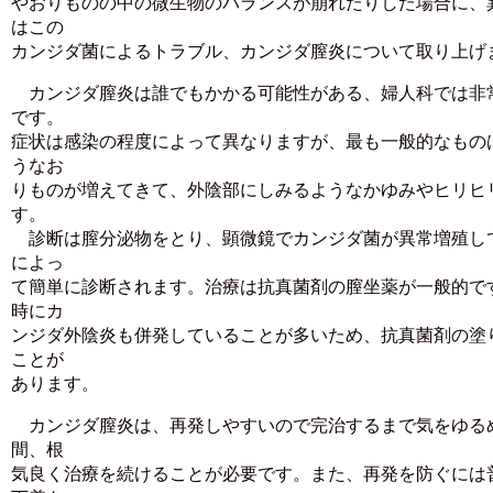
やおりものの中の微生物のバランスが崩れたりした場合に、
はこの
カンジダ菌によるトラブル、カンジダ膣炎について取り上げ
カンジダ膣炎は誰でもかかる可能性がある、婦人科では非
です。
症状は感染の程度によって異なりますが、最も一般的なもの
うなお
りものが増えてきて、外陰部にしみるようなかゆみやヒリヒ
す。
診断は膣分泌物をとり、顕微鏡でカンジダ菌が異常増殖し
によっ
て簡単に診断されます。治療は抗真菌剤の膣坐薬が一般的で
時にカ
ンジダ外陰炎も併発していることが多いため、抗真菌剤の塗
ことが
あります。
カンジダ膣炎は、再発しやすいので完治するまで気をゆる
間、根
気良く治療を続けることが必要です。また、再発を防ぐには