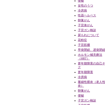
便秘
女性のうつ
冷房病
性器ヘルペス
卵巣がん
子宮体がん
子宮ガン検診
尿もれについて
花粉症
子宮筋腫
早発閉経、遅発閉
ホルモン補充療法
（HRT）
更年期障害の自己
ク
更年期障害
冷房病
萎縮性膣炎（老人
炎）
卵巣がん
便秘
子宮ガン検診