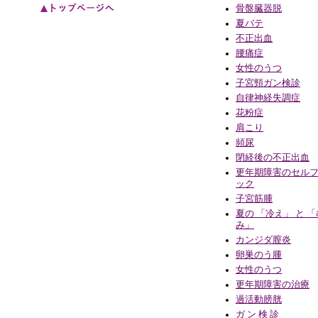
骨盤臓器脱
夏バテ
不正出血
腰痛症
女性のうつ
子宮頸ガン検診
自律神経失調症
花粉症
肩こり
頻尿
閉経後の不正出血
更年期障害のセル
ック
子宮筋腫
夏の 「冷え」 と 
み」
カンジダ膣炎
卵巣のう腫
女性のうつ
更年期障害の治療
過活動膀胱
ガ ン 検 診