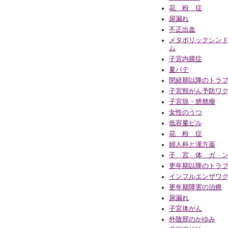
花 粉 症
尿漏れ
不正出血
メタボリックシン
ム
子宮内膜症
夏バテ
閉経期以降のトラ
子宮頸がん予防ワ
子宮脱・膀胱瘤
女性のうつ
低容量ピル
花 粉 症
婦人科と漢方薬
子 宮 体 ガ 
更年期以降のトラ
インフルエンザワ
更年期障害の治療
尿漏れ
子宮体がん
外陰部のかゆみ