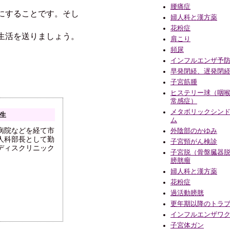
腰痛症
にすることです。そし
婦人科と漢方薬
花粉症
生活を送りましょう。
肩こり
頻尿
インフルエンザ予
早発閉経、遅発閉
子宮筋腫
ヒステリー球（咽
常感症）
メタボリックシン
先生
ム
病院などを経て市
外陰部のかゆみ
人科部長として勤
子宮頸がん検診
ディスクリニック
子宮脱（骨盤臓器
膀胱瘤
婦人科と漢方薬
花粉症
過活動膀胱
更年期以降のトラ
インフルエンザワ
子宮体ガン