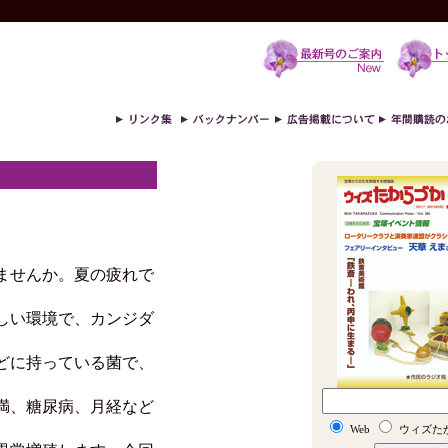
ませんか。夏の疲れで
しい環境で、カンジダ
どに持っている菌で、
満、糖尿病、月経など
Web
ウィズた