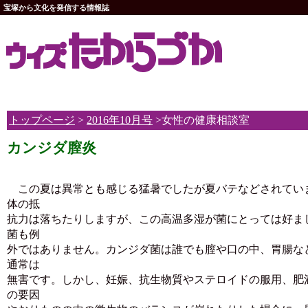
宝塚から文化を発信する情報誌
トップページ
>
2016年10月号
>女性の健康相談室
カンジダ膣炎
この夏は異常とも感じる猛暑でしたが夏バテなどされてい
体の抵
抗力は落ちたりしますが、この高温多湿が菌にとっては好ま
菌も例
外ではありません。カンジダ菌は誰でも膣や口の中、胃腸な
通常は
無害です。しかし、妊娠、抗生物質やステロイドの服用、肥
の要因