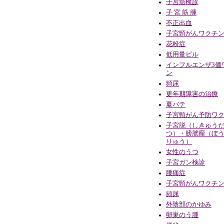
子宮癌検診
子 宮 筋 腫
不正出血
子宮頸がんワクチ
花粉症
低用量ピル
インフルエンザ3価
ン
頻尿
更年期障害の治療
夏バテ
子宮頸がん予防ワ
子宮脱（しきゅう
つ）・膀胱瘤（ぼ
りゅう）
女性のうつ
子宮ガン検診
腰痛症
子宮頸がんワクチ
頻尿
外陰部のかゆみ
卵巣のう腫