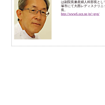
は副院長兼産婦人科部長とし
塚市にて大西レディスクリニ
長。
http://www6.ocn.ne.jp/~gyn/