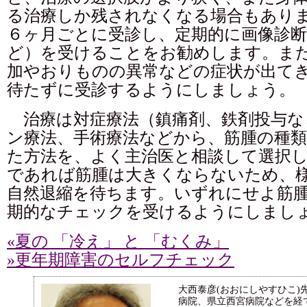
る治療しか残されなくなる場合もあり
６ヶ月ごとに受診し、定期的に画像診
ど）を受けることをお勧めします。ま
加やおりものの異常などの症状が出て
待たずに受診するようにしましょう。
治療は対症療法（鎮痛剤、鉄剤投与な
ン療法、手術療法などから、筋腫の種類
た方法を、よく主治医と相談して選択
であれば筋腫は大きくならないため、
自然退縮を待ちます。いずれにせよ筋
期的なチェックを受けるようにしまし
«夏の 「冷え」 と 「むくみ」
»更年期障害のセルフチェック
大西泰彦(おおにしやすひこ)
病院、県立西宮病院などを経