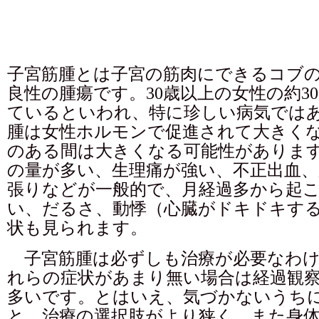
子宮筋腫とは子宮の筋肉にできるコブ
良性の腫瘍です。30歳以上の女性の約30
ているといわれ、特に珍しい病気では
腫は女性ホルモンで促進されて大きく
のある間は大きくなる可能性がありま
の量が多い、生理痛が強い、不正出血、
張りなどが一般的で、月経過多から起
い、だるさ、動悸（心臓がドキドキす
状も見られます。
子宮筋腫は必ずしも治療が必要なわけ
れらの症状があまり無い場合は経過観
多いです。とはいえ、気づかないうち
と、治療の選択肢がより狭く、また身