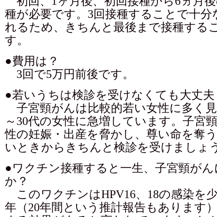
初回、1ヶ月後、初回接種から6ヵ月後
種が必要です。3回接種することで十分
れるため、きちんと最後まで接種する
す。
●費用は？
3回で5万円前後です。
●若いうちは検診を受けなくても大丈夫
子宮頸がんは比較的若い女性に多く見
～30代の女性に急増しています。子宮
性の妊娠・出産を脅かし、尊い命を奪
いときからきちんと検診を受けましょ
●ワクチン接種すると一生、子宮頸がん
か？
このワクチンはHPV16、18の感染を少
年（20年間という推計報告もあります