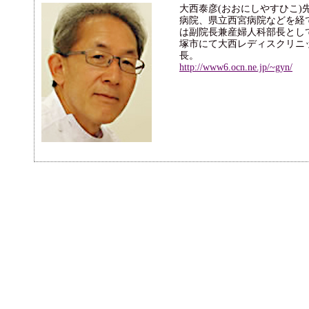
大西泰彦(おおにしやすひこ)
病院、県立西宮病院などを経
は副院長兼産婦人科部長とし
塚市にて大西レディスクリニ
長。
http://www6.ocn.ne.jp/~gyn/