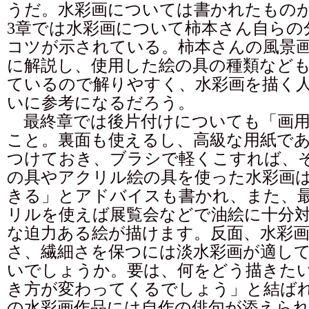
うだ。水彩画については書かれたもの
3章では水彩画について柿本さん自らの
コツが示されている。柿本さんの風景
に解説し、使用した絵の具の種類など
ているので解りやすく、水彩画を描く
いに参考になるだろう。
最終章では後片付けについても「画用
こと。裏面も使えるし、高級な用紙で
つけておき、ブラシで軽くこすれば、
の具やアクリル絵の具を使った水彩画
きる」とアドバイスも書かれ、また、
リルを使えば展覧会などで油絵に十分
な迫力ある絵が描けます。反面、水彩
さ、繊細さを保つには淡水彩画が適し
いでしょうか。要は、何をどう描きた
き方が変わってくるでしょう」と結ばれ
の水彩画作品には自作の俳句が添えら