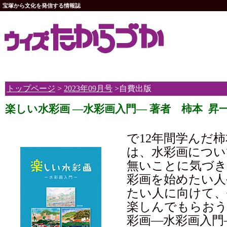
宝塚から文化を発信する情報誌
トップページ
>
2023年09月号
>自費出版
楽しい水彩画 ―水彩画入門― 著者 柿本 昇
で12年間学んだ
は、水彩画につい
無いことに気づき
彩画を始めたい人
たい人に向けて、
楽しんでもらおう
彩画―水彩画入門