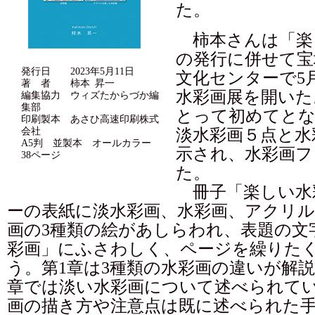
た。
柿本さんは「楽
の発行に併せて宝
発行日 2023年5月11日
文化センターで5月
著 者 柿本 昇一
水彩画展を開いた
編集協力 ウィズたからづか編
集部
とって初めてとな
印刷製本 あさひ高速印刷株式
会社
淡水彩画５点と水
A5判 並製本 オールカラー
示され、水彩画フ
38ページ
た。
冊子「楽しい水
ーの表紙に淡水彩画、水彩画、アクリ
画の3種類の絵があしらわれ、表題の文
彩画」にふさわしく、ページを繰りた
う。第1章は3種類の水彩画の違いが解説
章では淡い水彩画について述べられて
画の描き方や注意点は既に述べられた