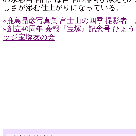
しさが滲む仕上がりになっている。
«鹿島晶彦写真集 富士山の四季 撮影者
»創立40周年 会報『宝塚』記念号 ひょ
ッジ宝塚友の会