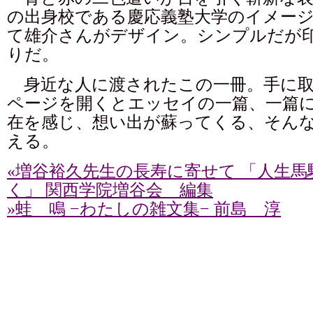
の出身校である慶応義塾大学のイメー
て雄介さんがデザイン。シンプルだが
りだ。
身近な人に渡されたこの一冊。手に取
ページを開くとエッセイの一篇、一篇
在を感じ、想い出が蘇ってくる、そん
える。
«増谷裕久先生の長寿に寄せて 「人生馬
く」 関西学院増谷会 編集
»蛙 鳴 −わたしの雑文集− 前島 淳