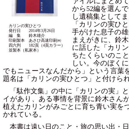
ァイルにまとめ
から52編を選ん
し遺稿集としてま
「カリンの実ひと
カリンの実ひとつ
手がけた息子の雄
発行日 2014年3月26日
編 集 鈴木雄介
まえがきに、鈴木
印刷製本 あさひ高速印刷㈱
四六判 182頁（4頁カラー）
に話した「カリン
並製本（私家本）
ちたくらいのこ
しい。今のぼく
でもニュースなんだから」という言葉
題名は「カリンの実ひとつ」と付けら
「駄作文集」の中に「カリンの実」と
イがあり、ある事情を背景に鈴木さん
植えたカリンがみごとに育ち青い実を
かれている。
本書は遠い日のこと・旅の思い出・日