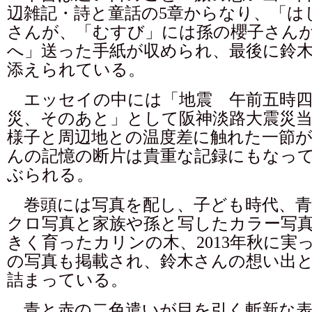
辺雑記・詩と童話の5章からなり、「は
さんが、「むすび」には孫の櫻子さん
へ」送った手紙が収められ、最後に鈴
添えられている。
エッセイの中には「地震 午前五時四
災、そのあと」として阪神淡路大震災
様子と周辺地との温度差に触れた一節
んの記憶の断片は貴重な記録にもなっ
ぶられる。
巻頭には写真を配し、子ども時代、青
クロ写真と家族や孫と写したカラー写
きく育ったカリンの木、2013年秋に実
の写真も掲載され、鈴木さんの想い出
詰まっている。
青と赤の二色遣いが目を引く斬新な表