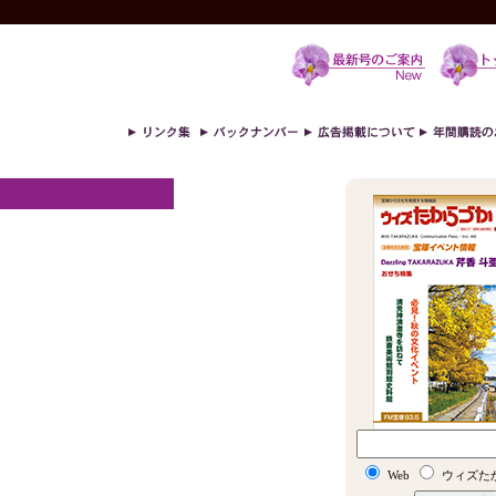
Web
ウィズた