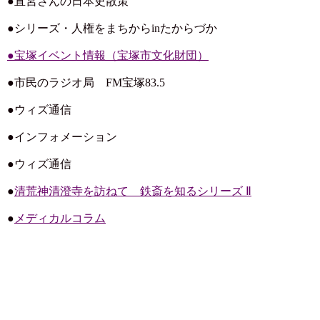
●直宮さんの日本史散策
●シリーズ・人権をまちからinたからづか
●宝塚イベント情報（宝塚市文化財団）
●市民のラジオ局 FM宝塚83.5
●ウィズ通信
●インフォメーション
●ウィズ通信
●
清荒神清澄寺を訪ねて 鉄斎を知るシリーズ Ⅱ
●
メディカルコラム