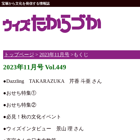
宝塚から文化を発信する情報誌
トップページ
>
2023年11月号
>もくじ
2023年11月号 Vol.449
●Dazzling TAKARAZUKA 芹香 斗亜 さん
●おせち特集①
●おせち特集②
●必見！秋の文化イベント
●ウィズインタビュー 景山 理 さん