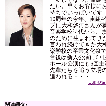
たい。早くお客様に
持ちでいっぱいです」
10周年の今年、宙組
プに大和悠河さんが就
音楽学校時代から、
のために生まれてき
言われ続けてきた大
楽学校の卒業文化祭
台後は新人公演に6回
ホール公演にも6回主
先輩たちを追う立場
追われる・・・
大和 悠
関連語句: