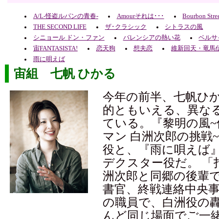
A/L-怪盗ルパンの青春-
Amourそれは･･･
Bourbon Stre
THE SECOND LIFE
ザ･クラシック
シトラスの風
シニョール ドン・ファン
バレンシアの熱い花
ベルサ
宙FANTASISTA!
恋天狗
想夫恋
維新回天・竜馬伝
雨に唄えば
宙組 七帆 ひかる
今年の前半、七帆ひ
的ともいえる、異な
ている。『黎明の風
マン 白洲次郎の挑戦
役と、『雨に唄えば
デクスター役だ。 「
洲次郎と同郷の後輩
書官、終戦連絡中央事
の職員で、白洲役の
んど同じ場面でご一