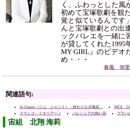
く、ふわっとした風
初めて宝塚歌劇を観
覚と似ているんです
んと宝塚歌劇との出
ックバレエを一緒に
が貸してくれた1995年
MY GIRL』のビデ
め・・・
春風 弥里
関連語句:
Je Chante（ジュ シャント）－終わりなき喝采－
NICE GU
クラシコ・イタリアーノ
バレンシアの熱い花
プラハ
宙組 北翔 海莉