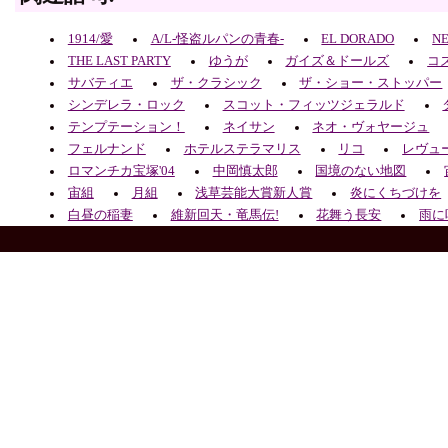
1914/愛
A/L-怪盗ルパンの青春-
EL DORADO
N
THE LAST PARTY
ゆうが
ガイズ＆ドールズ
コ
サバティエ
ザ・クラシック
ザ・ショー・ストッパー
シンデレラ・ロック
スコット・フィッツジェラルド
テンプテーション！
ネイサン
ネオ・ヴォヤージュ
フェルナンド
ホテルステラマリス
リコ
レヴュ
ロマンチカ宝塚'04
中岡慎太郎
国境のない地図
宙組
月組
浅草芸能大賞新人賞
炎にくちづけを
白昼の稲妻
維新回天・竜馬伝!
花舞う長安
雨に