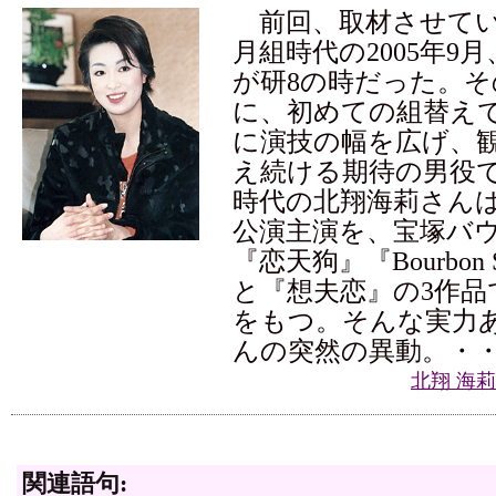
前回、取材させてい
月組時代の2005年9
が研8の時だった。そ
に、初めての組替え
に演技の幅を広げ、
え続ける期待の男役
時代の北翔海莉さんは
公演主演を、宝塚バ
『恋天狗』『Bourbon Str
と『想夫恋』の3作品
をもつ。そんな実力
んの突然の異動。・
北翔 海
関連語句: