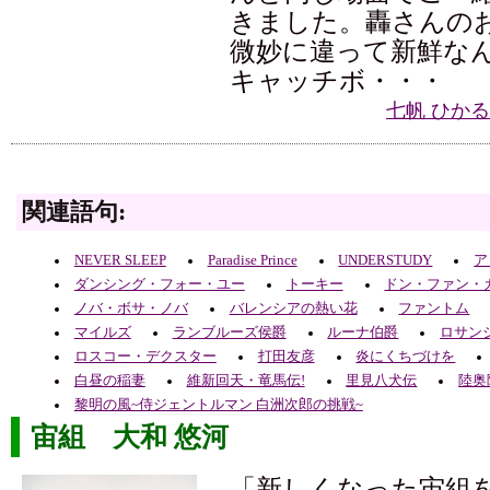
きました。轟さんの
微妙に違って新鮮な
キャッチボ・・・
七帆 ひか
関連語句:
NEVER SLEEP
Paradise Prince
UNDERSTUDY
ア
ダンシング・フォー・ユー
トーキー
ドン・ファン・
ノバ・ボサ・ノバ
バレンシアの熱い花
ファントム
マイルズ
ランブルーズ侯爵
ルーナ伯爵
ロサン
ロスコー・デクスター
打田友彦
炎にくちづけを
白昼の稲妻
維新回天・竜馬伝!
里見八犬伝
陸奥
黎明の風~侍ジェントルマン 白洲次郎の挑戦~
宙組 大和 悠河
「新しくなった宙組