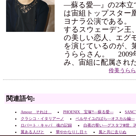
―蘇る愛―』の2本立
は宙組トップスター
ヨナラ公演である。
するスウェーデン王
の美しい恋人、エグ
を演じているのが、第
うららさん。 200
み、宙組に配属され
伶美うらら
関連語句:
Amour それは…
PHOENIX 宝塚‼―蘇る愛―
SANC
クラシコ・イタリアーノ
ベルサイユのばら―オスカル編―
ロバート・キャパ 魂の記録
白夜の誓い―グスタフⅢ世、
翼ある人びと
華やかなりし日々
風と共に去りぬ