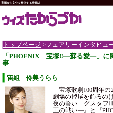
宝塚から文化を発信する情報誌
トップページ
>フェアリーインタビュ
「PHOENIX 宝塚‼―蘇る愛―」
事
宙組 伶美うらら
宝塚歌劇100周年の2
劇場の掉尾を飾るの
夜の誓い―グスタフ
王の戦い―』と『PHO