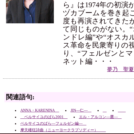
ら』は1974年の初
ヅカブームを巻き起
度も再演されてきた
て同じものがない。
ンドレ編”や“オスカ
ス革命を民衆寄りの
り、“フェルゼンとマ
ネット編・・・
夢乃 聖夏
関連語句:
ANNA・KARENINA
JIN―仁―
ベルサイユのばら2001
エル・アルコン―鷹―
ベルサイユのばら―フェルゼン編―
摩天楼狂詩曲（ニューヨークラプソディー）