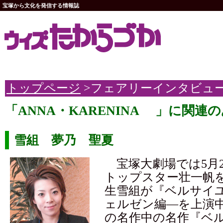
宝塚から文化を発信する情報誌
トップページ
>フェアリーインタビュ
「ANNA・KARENINA 」に関連
雪組 夢乃 聖夏
宝塚大劇場では5月2
トップスター壮一帆
生雪組が『ベルサイ
ェルゼン編―を上演
の名作中の名作『ベ