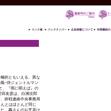
対極的ともいえる、異な
風~侍ジェントルマン
と、『雨に唄えば』の
打田友彦は、白洲次郎
官、終戦連絡中央事務局
さんとはほとんど同じ
した。轟さんのお芝居は