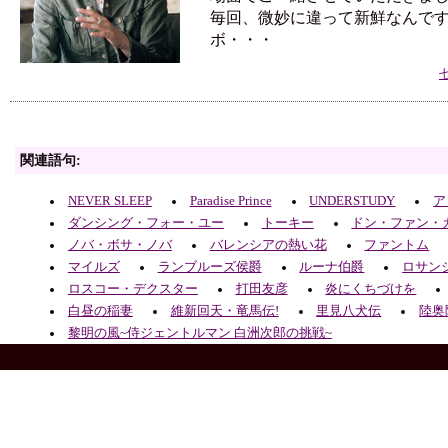
毎回、微妙に違って新鮮なんで
ボ・・・
関連語句:
NEVER SLEEP
Paradise Prince
UNDERSTUDY
ア
ダンシング・フォー・ユー
トーキー
ドン・ファン・
ノバ・ボサ・ノバ
バレンシアの熱い花
ファントム
マイルズ
ランブルーズ侯爵
ルーナ伯爵
ロサン
ロスコー・デクスター
打田友彦
炎にくちづけを
白昼の稲妻
維新回天・竜馬伝!
里見八犬伝
陸奥
黎明の風~侍ジェントルマン 白洲次郎の挑戦~