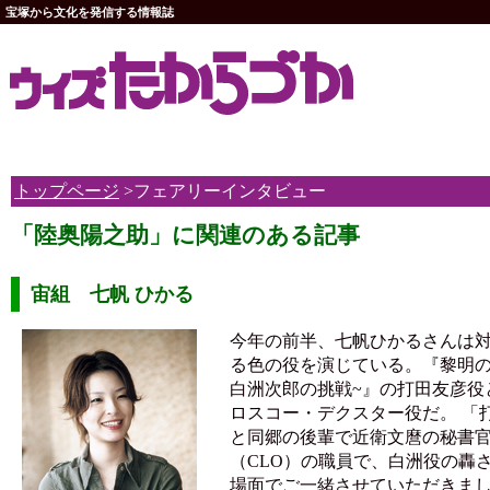
宝塚から文化を発信する情報誌
トップページ
>フェアリーインタビュー
「陸奥陽之助」に関連のある記事
宙組 七帆 ひかる
今年の前半、七帆ひかるさんは
る色の役を演じている。『黎明の
白洲次郎の挑戦~』の打田友彦役
ロスコー・デクスター役だ。 「
と同郷の後輩で近衛文麿の秘書
（CLO）の職員で、白洲役の轟
場面でご一緒させていただきま