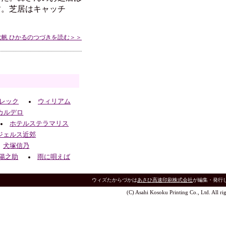
す。芝居はキャッチ
七帆 ひかるのつづきを読む＞＞
レック
ウィリアム
カルデロ
ホテルステラマリス
ジェルス近郊
犬塚信乃
陽之助
雨に唄えば
ウィズたからづかは
あさひ高速印刷株式会社
が編集・発行
(C) Asahi Kosoku Printing Co., Ltd. All rig