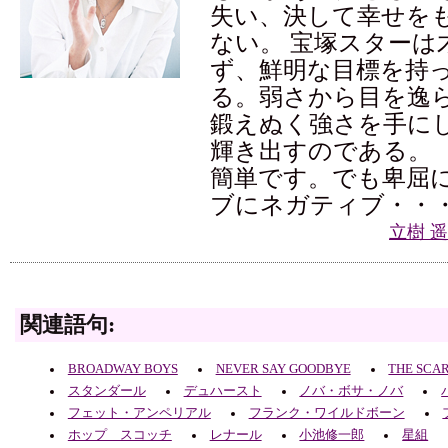
失い、決して幸せを
ない。 宝塚スターは
ず、鮮明な目標を持
る。弱さから目を逸
鍛えぬく強さを手に
輝き出すのである。 
簡単です。でも卑屈
ブにネガティブ・・
立樹 
関連語句:
BROADWAY BOYS
NEVER SAY GOODBYE
THE SCA
スタンダール
デュハースト
ノバ・ボサ・ノバ
フェット・アンペリアル
フランク・ワイルドボーン
ホップ スコッチ
レナール
小池修一郎
星組