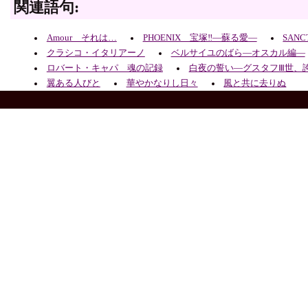
関連語句:
Amour それは…
PHOENIX 宝塚‼―蘇る愛―
SANC
クラシコ・イタリアーノ
ベルサイユのばら―オスカル編―
ロバート・キャパ 魂の記録
白夜の誓い―グスタフⅢ世、
翼ある人びと
華やかなりし日々
風と共に去りぬ