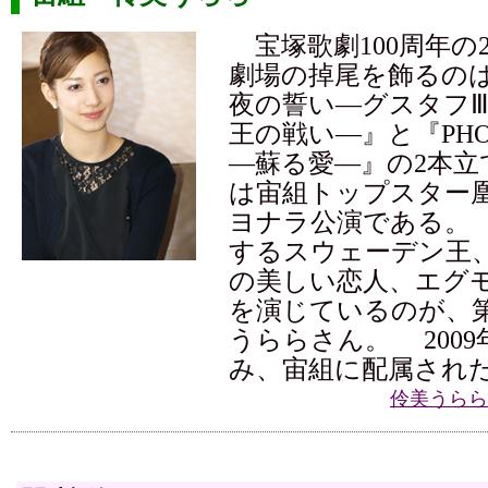
宝塚歌劇100周年の2
劇場の掉尾を飾るの
夜の誓い―グスタフ
王の戦い―』と『PHO
―蘇る愛―』の2本立
は宙組トップスター
ヨナラ公演である。
するスウェーデン王
の美しい恋人、エグ
を演じているのが、第
うららさん。 200
み、宙組に配属され
伶美うらら