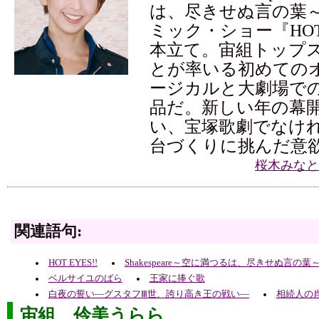
は、尽きせぬ言の葉
ミック・ショー『HOT 
本立て。宙組トップ
とが率いる初めての
ージカルと大劇場で
品だ。新しい年の幕
い、宝塚歌劇でなけ
台づくりに挑んだ意
桜木みなと
関連語句:
HOT EYES!!
Shakespeare～空に満つるは、尽きせぬ言の葉
ベルサイユのばら
王家に捧ぐ歌
白夜の誓い―グスタフⅢ世、誇り高き王の戦い―
相続人の
宙組 伶美うらら