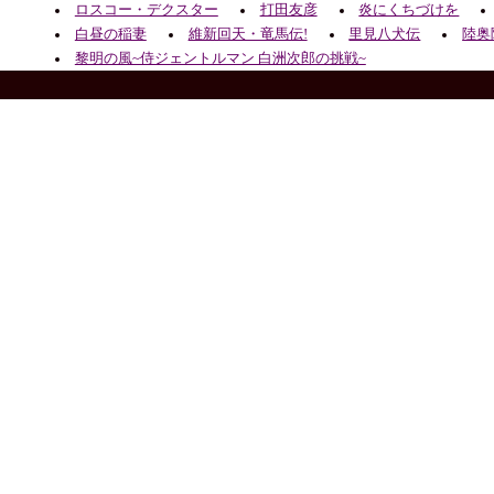
ロスコー・デクスター
打田友彦
炎にくちづけを
白昼の稲妻
維新回天・竜馬伝!
里見八犬伝
陸奥
黎明の風~侍ジェントルマン 白洲次郎の挑戦~