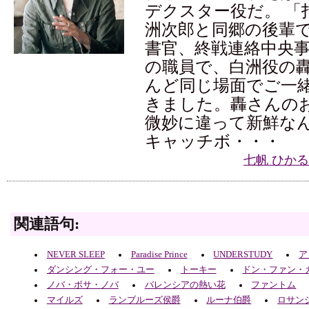
デクスター役だ。 「
洲次郎と同郷の後輩
書官、終戦連絡中央事
の職員で、白洲役の
んど同じ場面でご一
きました。轟さんの
微妙に違って新鮮な
キャッチボ・・・
七帆 ひか
関連語句:
NEVER SLEEP
Paradise Prince
UNDERSTUDY
ア
ダンシング・フォー・ユー
トーキー
ドン・ファン・
ノバ・ボサ・ノバ
バレンシアの熱い花
ファントム
マイルズ
ランブルーズ侯爵
ルーナ伯爵
ロサン