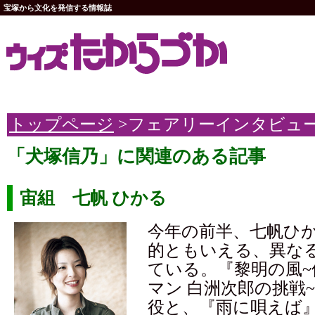
宝塚から文化を発信する情報誌
トップページ
>フェアリーインタビュ
「犬塚信乃」に関連のある記事
宙組 七帆 ひかる
今年の前半、七帆ひ
的ともいえる、異な
ている。『黎明の風
マン 白洲次郎の挑戦
役と、『雨に唄えば