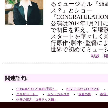
るミュージカル『Shall
ス？』とショー
『CONGRATULATI
公演は2014年1月2
で初日を迎え、宝塚歌
スタートを華々しく
行原作･脚本･監督に
世界で初めてミュー
彩凪 翔
関連語句:
CONGRATULATIONS宝塚‼
NEVER SAY GOODBYE
エリザベート
ドン・カルロス
仮面の男
春
灼熱の彼方「コモドゥス編」