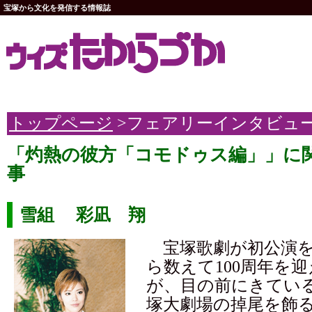
宝塚から文化を発信する情報誌
トップページ
>フェアリーインタビュ
「灼熱の彼方「コモドゥス編」」に
事
雪組 彩凪 翔
宝塚歌劇が初公演をし
ら数えて100周年を迎え
が、目の前にきている
塚大劇場の掉尾を飾