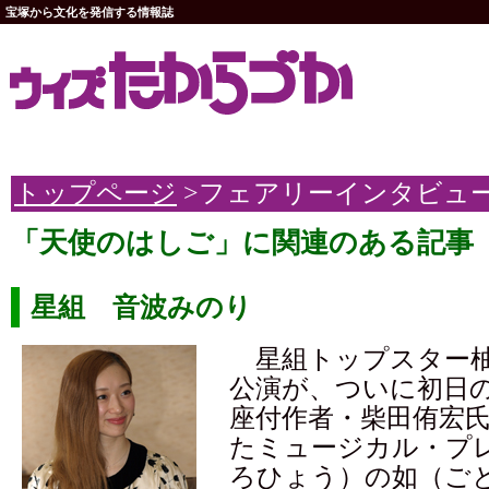
宝塚から文化を発信する情報誌
トップページ
>フェアリーインタビュ
「天使のはしご」に関連のある記事
星組 音波みのり
星組トップスター柚
公演が、ついに初日
座付作者・柴田侑宏
たミュージカル・プ
ろひょう）の如（ご