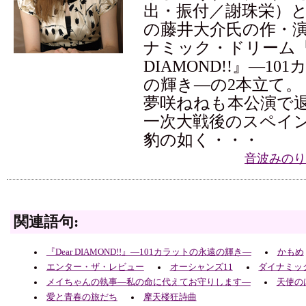
出・振付／謝珠栄）
の藤井大介氏の作・
ナミック・ドリーム『D
DIAMOND!!』―1
の輝き―の2本立て。
夢咲ねねも本公演で
一次大戦後のスペイ
豹の如く・・・
音波みのり
関連語句:
『Dear DIAMOND!!』―101カラットの永遠の輝き―
かもめ
エンター・ザ・レビュー
オーシャンズ11
ダイナミッ
メイちゃんの執事―私の命に代えてお守りします―
天使の
愛と青春の旅だち
摩天楼狂詩曲