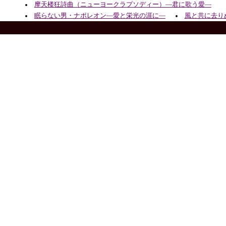
摩天楼狂詩曲（ニューヨークラプソディー）―君に歌う愛―
眠らない男・ナポレオン―愛と栄光の涯に―
風と共に去り