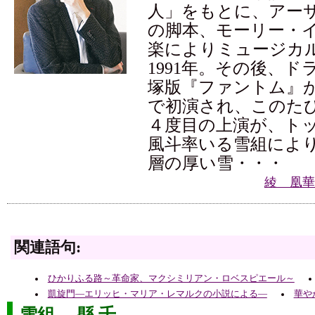
人」をもとに、アー
の脚本、モーリー・
楽によりミュージカ
1991年。その後、
塚版『ファントム』が
で初演され、このた
４度目の上演が、ト
風斗率いる雪組に
層の厚い雪・・・
綾 凰華
関連語句:
ひかりふる路～革命家、マクシミリアン・ロベスピエール～
凱旋門―エリッヒ・マリア・レマルクの小説による―
華や
雪組 縣 千