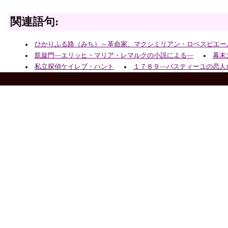
関連語句:
ひかりふる路（みち）～革命家、マクシミリアン・ロベスピエー
凱旋門―エリッヒ・マリア・レマルクの小説による―
幕末
私立探偵ケイレブ・ハント
１７８９―バスティーユの恋人