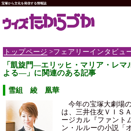
宝塚から文化を発信する情報誌
トップページ
>フェアリーインタビュ
「凱旋門―エリッヒ・マリア・レマ
よる―」に関連のある記事
雪組 綾 凰華
今年の宝塚大劇場の
は、三井住友ＶＩＳ
ージカル『ファント
ン・ルルーの小説「