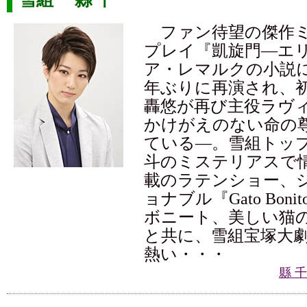
ファン待望の傑作ミ
プレイ『凱旋門―エ
ア・レマルクの小説に
年ぶりに再演され、
轟悠が再び主役ラヴ
かけがえのない命の
ている―。雪組トッ
斗のミステリアスで
載のラテンショー、
ョナブル『Gato Bon
ボニート、美しい猫
と共に、雪組宝塚大
熱い・・・
縣 