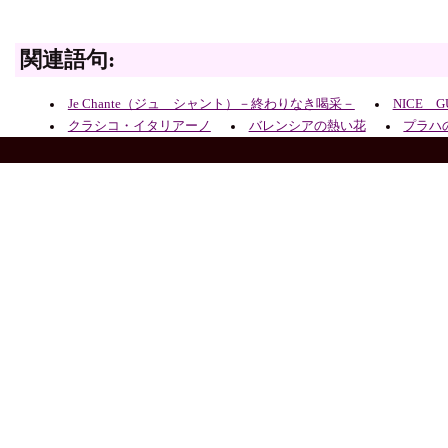
関連語句:
Je Chante（ジュ シャント）－終わりなき喝采－
NICE GU
クラシコ・イタリアーノ
バレンシアの熱い花
プラハ