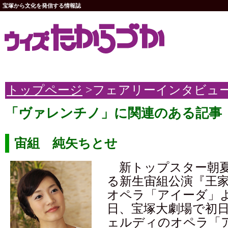
宝塚から文化を発信する情報誌
トップページ
>フェアリーインタビュ
「ヴァレンチノ」に関連のある記事
宙組 純矢ちとせ
新トップスター朝夏
る新生宙組公演『王
オペラ「アイーダ」よ
日、宝塚大劇場で初
ェルディのオペラ「