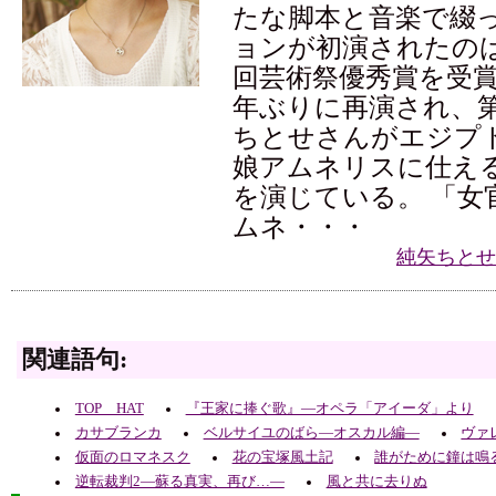
たな脚本と音楽で綴
ョンが初演されたのは2
回芸術祭優秀賞を受賞
年ぶりに再演され、第
ちとせさんがエジプ
娘アムネリスに仕え
を演じている。 「女
ムネ・・・
純矢ちとせ
関連語句:
TOP HAT
『王家に捧ぐ歌』―オペラ「アイーダ」より
カサブランカ
ベルサイユのばら―オスカル編―
ヴァ
仮面のロマネスク
花の宝塚風土記
誰がために鐘は鳴
逆転裁判2―蘇る真実、再び…―
風と共に去りぬ