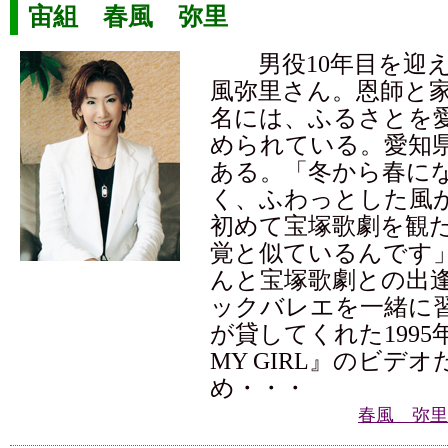
宙組 春風 弥里
男役10年目を迎え
風弥里さん。恩師と
名には、ふるさとを
められている。愛知
ある。「冬から春に
く、ふわっとした風
初めて宝塚歌劇を観
覚と似ているんです
んと宝塚歌劇との出
ックバレエを一緒に
が貸してくれた1995年
MY GIRL』のビデ
め・・・
春風 弥里