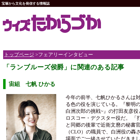
宝塚から文化を発信する情報誌
トップページ
>フェアリーインタビュー
「ランブルーズ侯爵」に関連のある記事
宙組 七帆 ひかる
今年の前半、七帆ひかるさんは
る色の役を演じている。『黎明の
白洲次郎の挑戦~』の打田友彦役
ロスコー・デクスター役だ。 「
と同郷の後輩で近衛文麿の秘書
（CLO）の職員で、白洲役の轟
場面でご一緒させていただきま