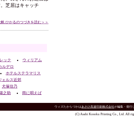
す。芝居はキャッチ
七帆 ひかるのつづきを読む＞＞
レック
ウィリアム
カルデロ
ホテルステラマリス
ジェルス近郊
犬塚信乃
陽之助
雨に唄えば
ウィズたからづかは
あさひ高速印刷株式会社
が編集・発行
(C) Asahi Kosoku Printing Co., Ltd. All rig