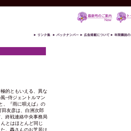
対極的ともいえる、異な
風~侍ジェントルマン
と、『雨に唄えば』の
打田友彦は、白洲次郎
官、終戦連絡中央事務局
さんとはほとんど同じ
した。轟さんのお芝居は