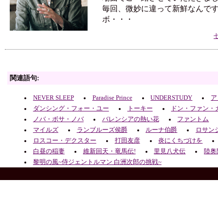
毎回、微妙に違って新鮮なんで
ボ・・・
関連語句:
NEVER SLEEP
Paradise Prince
UNDERSTUDY
ア
ダンシング・フォー・ユー
トーキー
ドン・ファン・
ノバ・ボサ・ノバ
バレンシアの熱い花
ファントム
マイルズ
ランブルーズ侯爵
ルーナ伯爵
ロサン
ロスコー・デクスター
打田友彦
炎にくちづけを
白昼の稲妻
維新回天・竜馬伝!
里見八犬伝
陸奥
黎明の風~侍ジェントルマン 白洲次郎の挑戦~