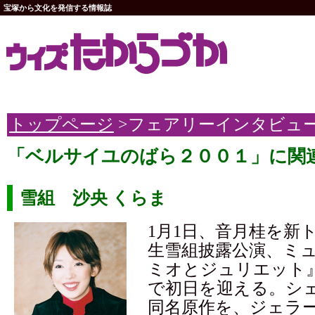
宝塚から文化を発信する情報誌
トップページ
>フェアリーインタビュ
「ベルサイユのばら２００１」に関
雪組 沙央 くらま
1月1日、音月桂を新
生雪組披露公演、ミ
ミオとジュリエット
で初日を迎える。シ
同名原作を、ジェラ