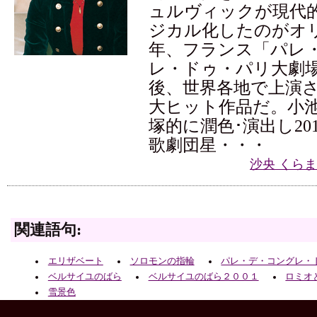
ュルヴィックが現代
ジカル化したのがオリ
年、フランス「パレ
レ・ドゥ・パリ大劇
後、世界各地で上演
大ヒット作品だ。小
塚的に潤色･演出し20
歌劇団星・・・
沙央 くら
関連語句:
エリザベート
ソロモンの指輪
パレ・デ・コングレ・
ベルサイユのばら
ベルサイユのばら２００１
ロミオ
雪景色