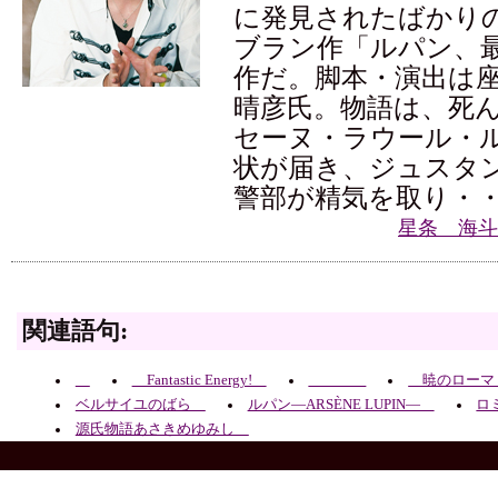
に発見されたばかり
ブラン作「ルパン、
作だ。脚本・演出は
晴彦氏。物語は、死
セーヌ・ラウール・
状が届き、ジュスタ
警部が精気を取り・
星条 海斗
関連語句:
Fantastic Energy!
暁のロー
ベルサイユのばら
ルパン―ARSÈNE LUPIN―
ロ
源氏物語あさきめゆみし