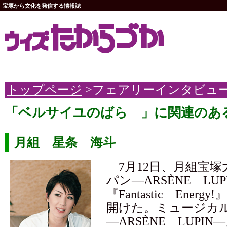
宝塚から文化を発信する情報誌
トップページ
>フェアリーインタビュ
「ベルサイユのばら 」に関連のあ
月組 星条 海斗
7月12日、月組宝塚
パン―ARSÈNE LUP
『Fantastic Ener
開けた。ミュージカ
―ARSÈNE LUPIN