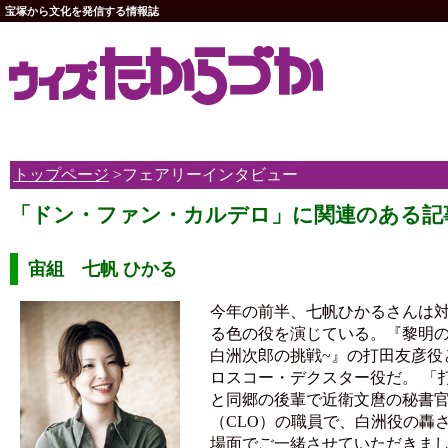
宝塚から文化を発信する情報誌
トップページ
>フェアリーインタビュー
「ドン・ファン・カルデロ」に関連のある記
宙組 七帆 ひかる
今年の前半、七帆ひかるさんは
る色の役を演じている。『黎明の
白洲次郎の挑戦~』の打田友彦役
ロスコー・デクスター役だ。 「
と同郷の後輩で近衛文麿の秘書
（CLO）の職員で、白洲役の轟
場面でご一緒させていただきま