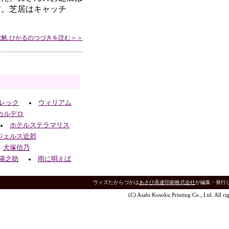
す。芝居はキャッチ
七帆 ひかるのつづきを読む＞＞
レック
ウィリアム
カルデロ
ホテルステラマリス
ジェルス近郊
犬塚信乃
陽之助
雨に唄えば
ウィズたからづかは
あさひ高速印刷株式会社
が編集・発行
(C) Asahi Kosoku Printing Co., Ltd. All rig