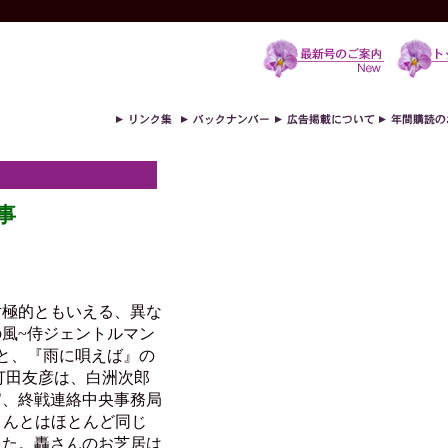
事
対極的ともいえる、異な
風~侍ジェントルマン
と、『雨に唄えば』の
打田友彦は、白洲次郎
官、終戦連絡中央事務局
さんとはほとんど同じ
した。轟さんのお芝居は