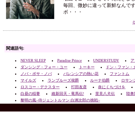
毎回、微妙に違って新鮮なんで
ボ・・・
関連語句:
NEVER SLEEP
Paradise Prince
UNDERSTUDY
ア
ダンシング・フォー・ユー
トーキー
ドン・ファン・
ノバ・ボサ・ノバ
バレンシアの熱い花
ファントム
マイルズ
ランブルーズ侯爵
ルーナ伯爵
ロサン
ロスコー・デクスター
打田友彦
炎にくちづけを
白昼の稲妻
維新回天・竜馬伝!
里見八犬伝
陸奥
黎明の風~侍ジェントルマン 白洲次郎の挑戦~