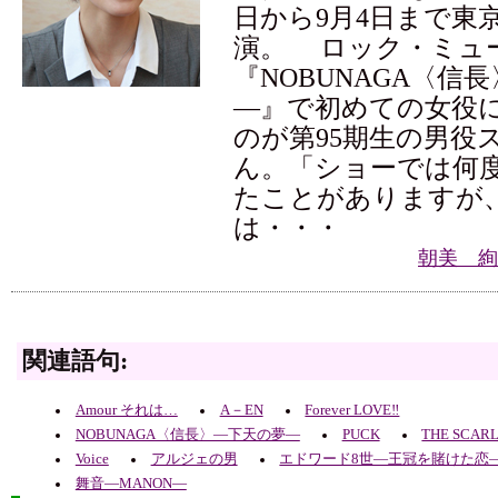
日から9月4日まで東
演。 ロック・ミュ
『NOBUNAGA〈信
―』で初めての女役
のが第95期生の男役
ん。「ショーでは何
たことがありますが
は・・・
朝美 絢
関連語句:
Amour それは…
A－EN
Forever LOVE‼
NOBUNAGA〈信長〉―下天の夢―
PUCK
THE SCAR
Voice
アルジェの男
エドワード8世―王冠を賭けた恋
舞音―MANON―