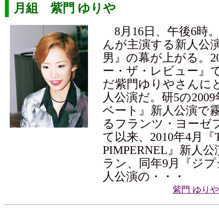
月組 紫門 ゆりや
8月16日、午後6時
んが主演する新人公
男』の幕が上がる。2
ー・ザ・レビュー』
だ紫門ゆりやさんに
人公演だ。研5の200
ベート』新人公演で
るフランツ・ヨーゼ
て以来、2010年4月『TH
PIMPERNEL』新
ラン、同年9月『ジプ
人公演の・・・
紫門 ゆり