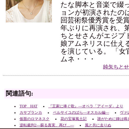
たな脚本と音楽で綴
ョンが初演されたのは2
回芸術祭優秀賞を受賞
年ぶりに再演され、第
ちとせさんがエジプ
娘アムネリスに仕え
を演じている。 「女
ムネ・・・
純矢ちとせ
関連語句:
TOP HAT
『王家に捧ぐ歌』―オペラ「アイーダ」より
カサブランカ
ベルサイユのばら―オスカル編―
ヴァ
仮面のロマネスク
花の宝塚風土記
誰がために鐘は鳴
逆転裁判2―蘇る真実、再び…―
風と共に去りぬ