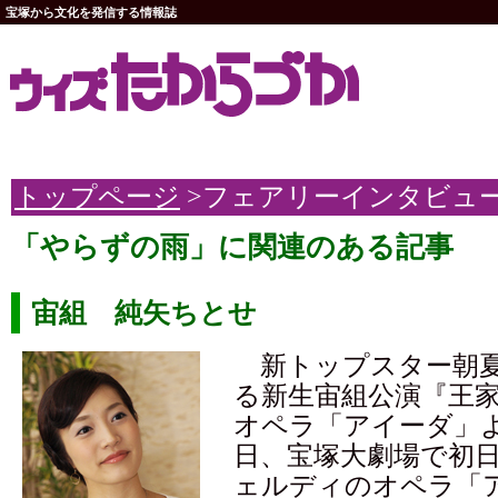
宝塚から文化を発信する情報誌
トップページ
>フェアリーインタビュ
「やらずの雨」に関連のある記事
宙組 純矢ちとせ
新トップスター朝夏
る新生宙組公演『王
オペラ「アイーダ」よ
日、宝塚大劇場で初
ェルディのオペラ「