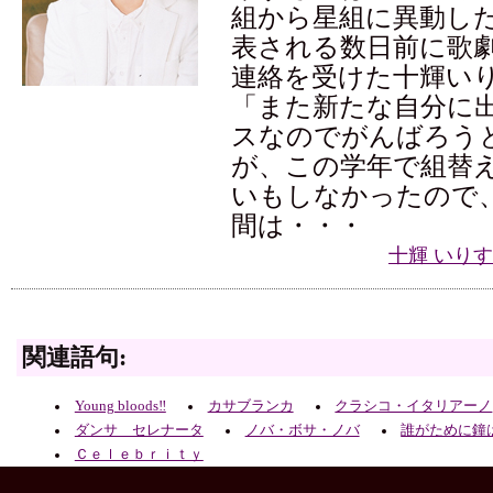
組から星組に異動し
表される数日前に歌
連絡を受けた十輝い
「また新たな自分に
スなのでがんばろう
が、この学年で組替
いもしなかったので
間は・・・
十輝 いり
関連語句:
Young bloods‼
カサブランカ
クラシコ・イタリアーノ
ダンサ セレナータ
ノバ・ボサ・ノバ
誰がために鐘
Ｃｅｌｅｂｒｉｔｙ