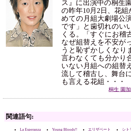
ス』に出演中の桐生園
の昨年10月2日、花
めての月組大劇場公演
です」と歯切れのい
くる。「すぐにお稽
なぜ組替えを不安が
うと恥ずかしくなりま
言わなくても分かり
いない月組への組替
流して稽古し、舞台
も言える花組・・・
桐生 園
関連語句:
La Esperanza
Young Bloods!!
エリザベート
シト