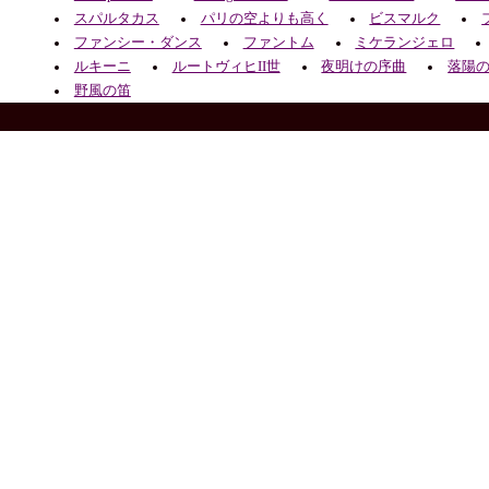
スパルタカス
パリの空よりも高く
ビスマルク
ファンシー・ダンス
ファントム
ミケランジェロ
ルキーニ
ルートヴィヒII世
夜明けの序曲
落陽
野風の笛