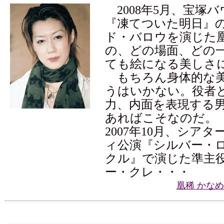
2008年5月、宝塚
『凍てついた明日』
ド・バロウを演じた
の、どの場面、どの
ても絵になる美しさ
もちろん身体的な美
うはいかない。役者
力、内面を表現する
あればこそなのだ。
2007年10月、シア
ィ公演『シルバー・
クル』で演じた準主
ー・クレ・・・
凰稀 かな