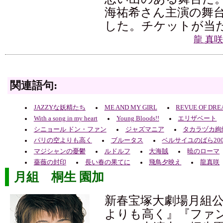
海祐希さん主演の舞
した。チケットが当
龍 真
関連語句:
JAZZYな妖精たち
ME AND MY GIRL
REVUE OF DR
With a song in my heart
Young Bloods!!
エリザベート
シニョール ドン・ファン
ジャズマニア
タカラヅカ絢爛
パリの空よりも高く
ブルータス
ベルサイユのばら200
マジシャンの憂鬱
ルドルフ
大海賊
暁のローマ
薔薇の封印
長い春の果てに
飛鳥夕映え
龍真咲
月組 桐生 園加
新春宝塚大劇場月組
よりも高く』『ファ