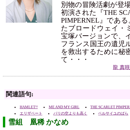
別物の冒険活劇が登
初演された『THE SCA
PIMPERNEL』で
たブロードウェイ・
宝塚バージョンで、
フランス国王の遺児
を救出するために秘
て・・・
龍 真
関連語句:
HAMLET!!
ME AND MY GIRL
THE SCARLET PIMPE
エリザベート
パリの空よりも高く
ベルサイユのばら
雪組 凰稀 かなめ