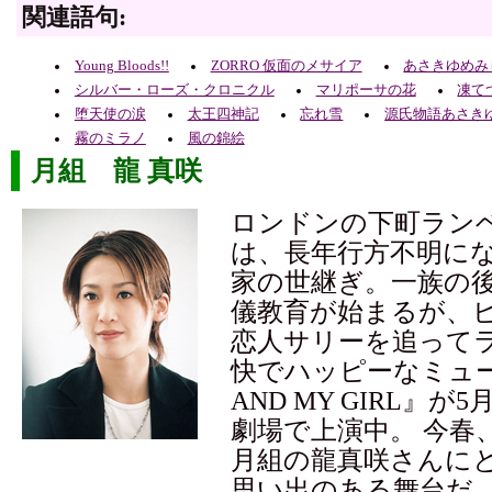
関連語句:
Young Bloods!!
ZORRO 仮面のメサイア
あさきゆめみ
シルバー・ローズ・クロニクル
マリポーサの花
凍て
堕天使の涙
太王四神記
忘れ雪
源氏物語あさき
霧のミラノ
風の錦絵
月組 龍 真咲
ロンドンの下町ラン
は、長年行方不明に
家の世継ぎ。一族の
儀教育が始まるが、
恋人サリーを追って
快でハッピーなミュ
AND MY GIRL』が
劇場で上演中。 今春
月組の龍真咲さんに
思い出のある舞台だ。 