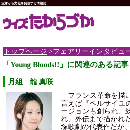
宝塚から文化を発信する情報誌
トップページ
>フェアリーインタビュ
「Young Bloods!!」に関連のある記事
月組 龍 真咲
フランス革命を描い
言えば『ベルサイユ
ージョンも創られ、
れ、外伝まで描かれ
塚歌劇の代表作だが、2