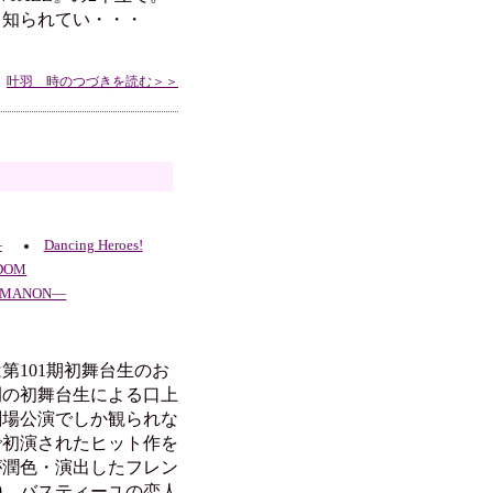
く知られてい・・・
叶羽 時のつづきを読む＞＞
―
Dancing Heroes!
GDOM
MANON―
101期初舞台生のお
例の初舞台生による口上
劇場公演でしか観られな
で初演されたヒット作を
が潤色・演出したフレン
9―バスティーユの恋人