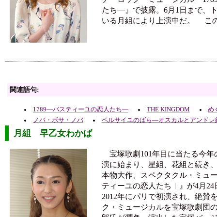
たち―』で披露。6月1日まで、
いる月組により上演中だ。 こ
関連語句:
1789―バスティーユの恋人たち―
THE KINGDOM
め
ノバ・ボサ・ノバ
ベルサイユのばら―オスカルとアンドレ
月組 早乙女わかば
宝塚歌劇101年目に当たる今年
演に始まり、星組、花組と続き、
本物大作、スペクタクル・ミュージ
ティーユの恋人たち︱』が4月2
2012年にパリで初演され、絶賛
ク・ミュージカルを宝塚歌劇団