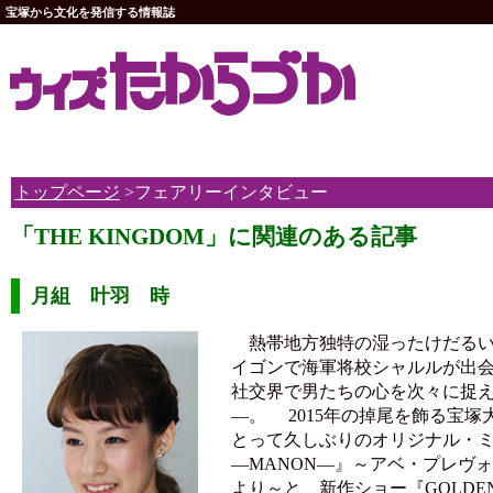
宝塚から文化を発信する情報誌
トップページ
>フェアリーインタビュー
「THE KINGDOM」に関連のある記事
月組 叶羽 時
熱帯地方独特の湿ったけだるい
イゴンで海軍将校シャルルが出
社交界で男たちの心を次々に捉
―。 2015年の掉尾を飾る宝
とって久しぶりのオリジナル・
―MANON―』～アベ・プレヴ
より～と、新作ショー『GOLDEN