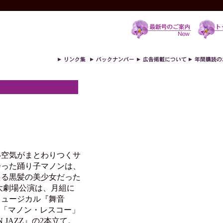
空気がまとわりつくサ
会った踊り子マノンは、
える黒髪の美少女だった
塚大劇場公演は、月組に
ミュージカル『舞音
ォ「マノン・レスコー」
 JAZZ』の2本立て。