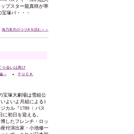
トップスター龍真咲が率
の宝塚バ・・・
海乃美月のつづきを読む＞＞
ぐり会いは再び
編―
ＰＵＣＫ
の宝塚大劇場は雪組公
いよいよ月組による1
カル『1789 ︱バス
4日に初日を迎える。
を博したフレンチ・ロッ
の座付演出家・小池修一