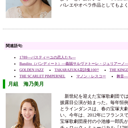
バレエやオペラ作品としてもよ
関連語句:
1789―バスティーユの恋人たち―
Bandito（バンディート）―義賊サルヴァトーレ・ジュリアーノ
GOLDEN JAZZ
TAKARAZUKA花詩集100!!
THE KIN
THE SCARLET PIMPERNEL
マノン・レスコー
舞音―
月組 海乃美月
新世紀を迎えた宝塚歌劇団では第
披露目公演が始まった。毎年恒
とラインダンスは、春の宝塚大
い。今年は、2012年にフランス
宝塚歌劇団座付の小池修一郎氏
チ・ロック・ミュージカル『178