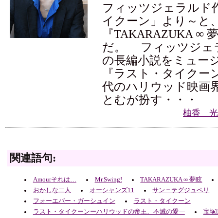
フィッツジェラルド
イクーン」より～と
『TAKARAZUKA ∞
だ。 フィッツジェ
の長編小説をミュー
『ラスト・タイクーン
代のハリウッド映画
とむが扮す・・・
柚香 光
関連語句:
Amourそれは…
Mr.Swing!
TAKARAZUKA ∞ 夢眩
おかしな二人
オーシャンズ11
サン＝テグジュペリ
フォーエバー・ガーシュイン
ラスト・タイクーン
ラスト・タイクーンーハリウッドの帝王、不滅の愛―
宝塚