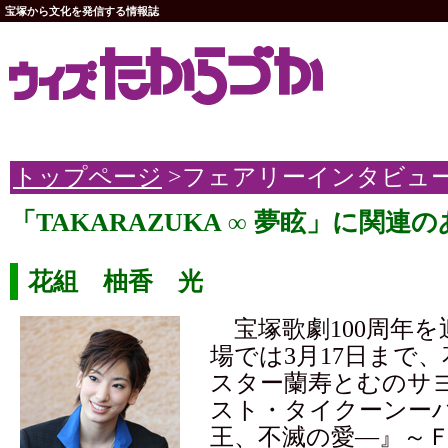
宝塚から文化を発信する情報誌
トップページ
>フェアリーインタビュ
「TAKARAZUKA ∞ 夢眩」に関連
花組 柚香 光
宝塚歌劇100周年を
場では3月17日まで
スター蘭寿とむのサ
スト・タイクーンー
王、不滅の愛―』～