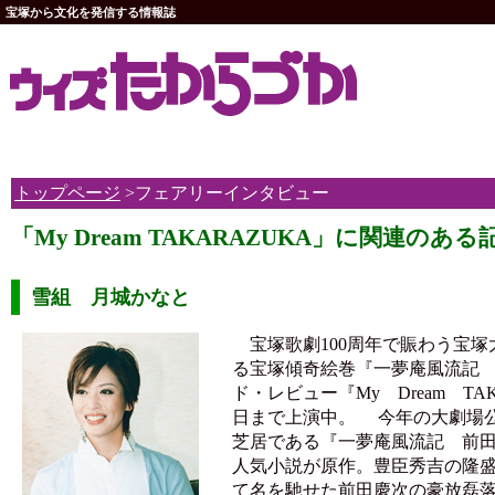
宝塚から文化を発信する情報誌
トップページ
>フェアリーインタビュー
「My Dream TAKARAZUKA」に関連のある
雪組 月城かなと
宝塚歌劇100周年で賑わう宝塚
る宝塚傾奇絵巻『一夢庵風流記
ド・レビュー『My Dream TAK
日まで上演中。 今年の大劇場
芝居である『一夢庵風流記 前
人気小説が原作。豊臣秀吉の隆
て名を馳せた前田慶次の豪放磊