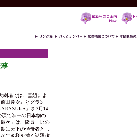
記事
大劇場では、雪組によ
 前田慶次』とグラン
ARAZUKA』を7月14
公演で唯一の日本物の
田慶次』は、隆慶一郎の
盛期に天下の傾奇者とし
落な生き様を描く話題作