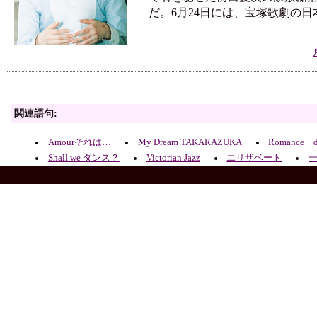
だ。6月24日には、宝塚歌劇の日
関連語句:
Amourそれは…
My Dream TAKARAZUKA
Romance d
Shall we ダンス？
Victorian Jazz
エリザベート