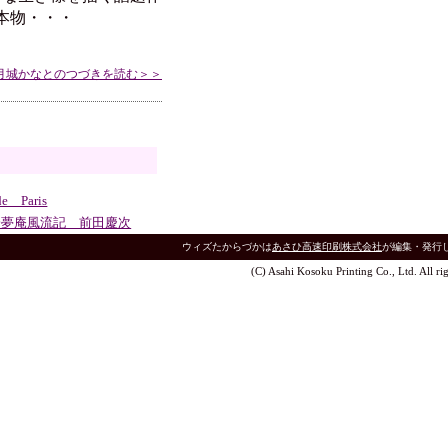
本物・・・
月城かなとのつづきを読む＞＞
e Paris
一夢庵風流記 前田慶次
ウィズたからづかは
あさひ高速印刷株式会社
が編集・発行
(C) Asahi Kosoku Printing Co., Ltd. All rig