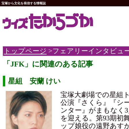
宝塚から文化を発信する情報誌
トップページ
>フェアリーインタビュ
「JFK」に関連のある記事
星組 安蘭 けい
宝塚大劇場での星組
公演『さくら』『シ
ンター』がまもなく3
を迎える。第93期初
ップ娘役の遠野あす