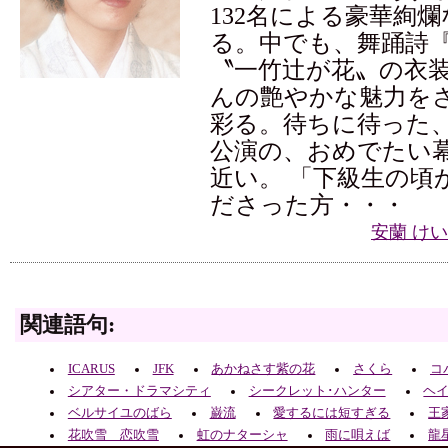
132名による豪華絢
る。中でも、舞踊詩
〝一竹辻が花〟の衣
んの艶やかな魅力を
彩る。待ちに待った
公演の、おめでたい
近い。 「下級生の頃
ださった方・・・
安蘭 け
関連語句:
ICARUS
JFK
あかねさす紫の花
さくら
コ
シアター・ドラマシティ
シークレット･ハンター
ヘ
ベルサイユのばら
巌流
愛するには短すぎる
王
花吹雪 恋吹雪
虹のナターシャ
雨に唄えば
龍