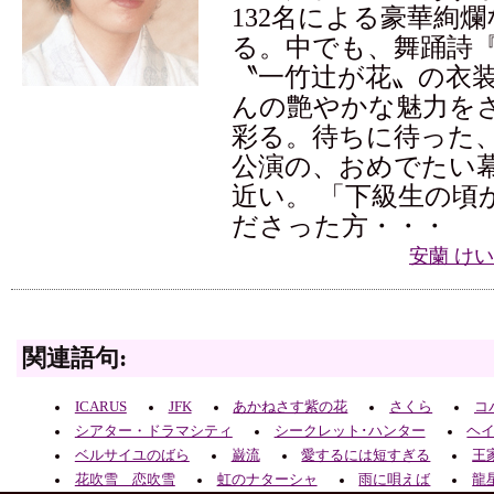
132名による豪華絢
る。中でも、舞踊詩
〝一竹辻が花〟の衣
んの艶やかな魅力を
彩る。待ちに待った
公演の、おめでたい
近い。 「下級生の頃
ださった方・・・
安蘭 け
関連語句:
ICARUS
JFK
あかねさす紫の花
さくら
コ
シアター・ドラマシティ
シークレット･ハンター
ヘ
ベルサイユのばら
巌流
愛するには短すぎる
王
花吹雪 恋吹雪
虹のナターシャ
雨に唄えば
龍