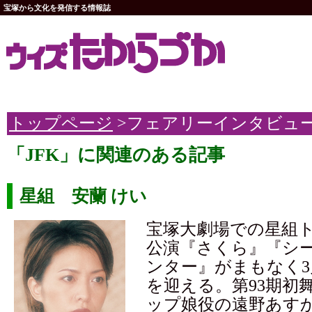
宝塚から文化を発信する情報誌
トップページ
>フェアリーインタビュ
「JFK」に関連のある記事
星組 安蘭 けい
宝塚大劇場での星組
公演『さくら』『シ
ンター』がまもなく3
を迎える。第93期初
ップ娘役の遠野あす