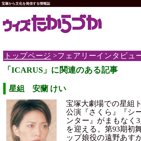
宝塚から文化を発信する情報誌
トップページ
>フェアリーインタビュ
「ICARUS」に関連のある記事
星組 安蘭 けい
宝塚大劇場での星組
公演『さくら』『シ
ンター』がまもなく3
を迎える。第93期初
ップ娘役の遠野あす