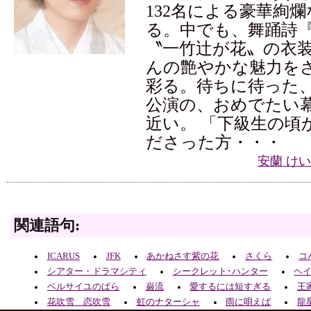
132名による豪華絢
る。中でも、舞踊詩
〝一竹辻が花〟の衣
んの艶やかな魅力を
彩る。待ちに待った
公演の、おめでたい
近い。 「下級生の頃
ださった方・・・
安蘭 け
関連語句:
ICARUS
JFK
あかねさす紫の花
さくら
コ
シアター・ドラマシティ
シークレット･ハンター
ヘ
ベルサイユのばら
巌流
愛するには短すぎる
王
花吹雪 恋吹雪
虹のナターシャ
雨に唄えば
龍