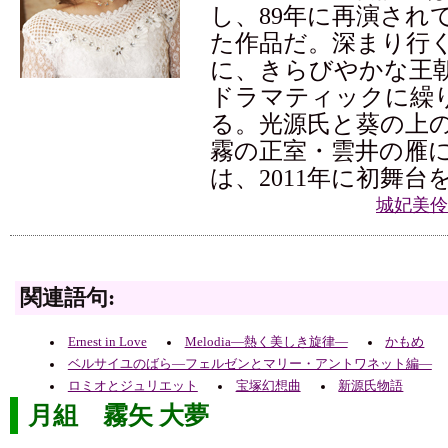
し、89年に再演され
た作品だ。深まり行
に、きらびやかな王
ドラマティックに繰
る。光源氏と葵の上
霧の正室・雲井の雁
は、2011年に初舞台
城妃美伶
関連語句:
Ernest in Love
Melodia―熱く美しき旋律―
かもめ
ベルサイユのばら―フェルゼンとマリー・アントワネット編―
ロミオとジュリエット
宝塚幻想曲
新源氏物語
月組 霧矢 大夢