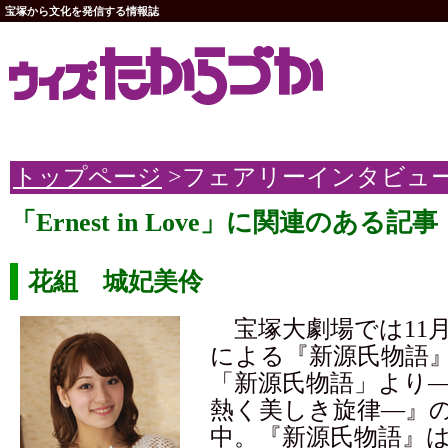
宝塚から文化を発信する情報誌
トップページ
>フェアリーインタビュ
「Ernest in Love」に関連のある記事
花組 城妃美伶
宝塚大劇場では11月
による『新源氏物語
「新源氏物語」より―と『
熱く美しき旋律―』の
中。『新源氏物語』は1