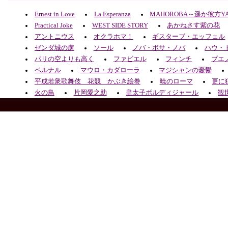
Ernest in Love
La Esperanza
MAHOROBA～遥か彼方Y
Practical Joke
WEST SIDE STORY
あかねさす紫の花
アントニウス
オクラホマ！
ギスターブ・エッフェル
ゼンダ城の虜
ソール
ノバ・ボサ・ノバ
ハウ・
パリの空よりも高く
ファビエル
フィンチ
ブエ
ベルナル
マウロ・カダローラ
マジシャンの憂鬱
平成若衆歌舞伎 花競 かぶき絵巻
暁のローマ
更に
火の鳥
片岡愛之助
皇太子ボルディジャール
観