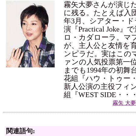
霧矢大夢さんが演じ
に残る。たとえば入団8
年3月、シアター・
演『Practical Jok
ロ・カダローラ。マ
が、主人公と友情を
ンピラだ。実はこの
ァンの人気投票第一
までも1994年の初舞
花組『ハウ・トゥー
新人公演の主役フィン
組『WEST SIDE・・
霧矢 大
関連語句: