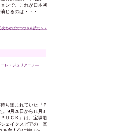
ジョンで、これが日本初
が演じるのは・・・
乙女わかばのつづきを読む＞＞
ァトーレ・ジュリアーノ―
が待ち望まれていた『Ｐ
。9月26日から11月3
『ＰＵＣＫ』は、宝塚歌
がシェイクスピアの「真
クを主人公に描いた、