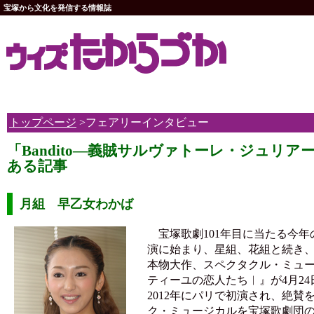
宝塚から文化を発信する情報誌
トップページ
>フェアリーインタビュー
「Bandito―義賊サルヴァトーレ・ジュリア
ある記事
月組 早乙女わかば
宝塚歌劇101年目に当たる今年
演に始まり、星組、花組と続き、
本物大作、スペクタクル・ミュージ
ティーユの恋人たち︱』が4月2
2012年にパリで初演され、絶賛
ク・ミュージカルを宝塚歌劇団