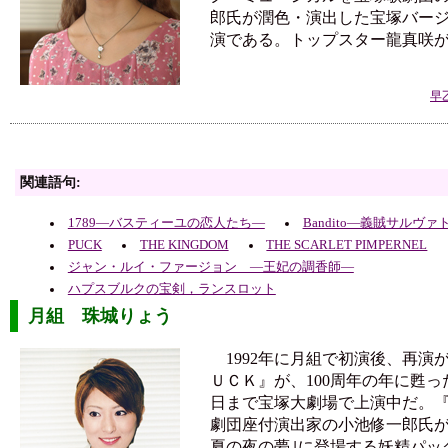
郎氏が潤色・演出した宝塚バー
演である。トップスター龍真咲
早
関連語句:
1789―バスティーユの恋人たち―
Bandito―義賊サルヴ
PUCK
THE KINGDOM
THE SCARLET PIMPERNEL
ジャン・ルイ・ファージョン ―王妃の調香師―
ハプスブルクの宝剣，ランスロット
月組 珠城りょう
1992年に月組で初演後、再演
ＵＣＫ』が、100周年の年に甦った
日まで宝塚大劇場で上演中だ。
劇団座付演出家の小池修一郎氏
夏の夜の夢｣に登場する妖精パッ