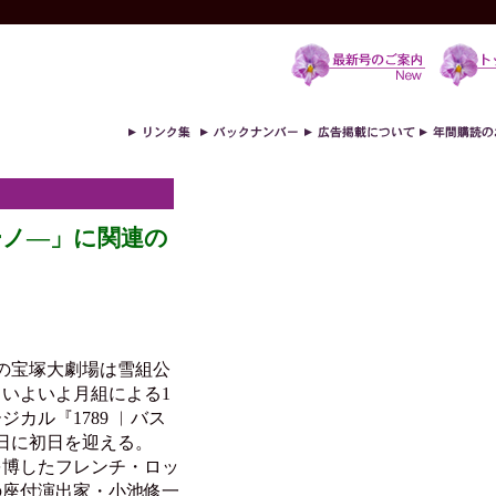
ーノ―」に関連の
の宝塚大劇場は雪組公
いよいよ月組による1
カル『1789 ︱バス
4日に初日を迎える。
を博したフレンチ・ロッ
の座付演出家・小池修一