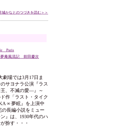
月城かなとのつづきを読む＞＞
e Paris
一夢庵風流記 前田慶次
劇場では3月17日ま
むのサヨナラ公演『ラス
帝王、不滅の愛―』～
ルド作「ラスト・タイク
KA ∞ 夢眩』を上演中
完の長編小説をミュー
』は、1930年代のハ
むが扮す・・・