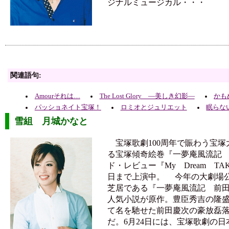
ジナルミュージカル・・・
関連語句:
Amourそれは…
The Lost Glory ―美しき幻影―
かも
パッショネイト宝塚！
ロミオとジュリエット
眠らな
雪組 月城かなと
宝塚歌劇100周年で賑わう宝塚
る宝塚傾奇絵巻『一夢庵風流記
ド・レビュー『My Dream TAK
日まで上演中。 今年の大劇場
芝居である『一夢庵風流記 前
人気小説が原作。豊臣秀吉の隆
て名を馳せた前田慶次の豪放磊
だ。6月24日には、宝塚歌劇の日