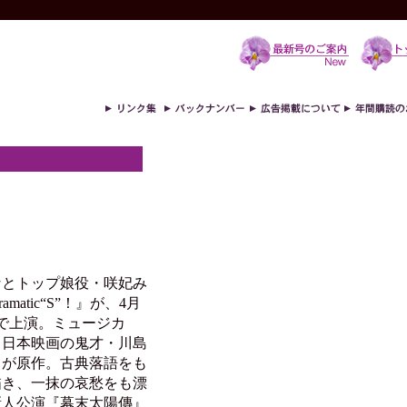
とトップ娘役・咲妃み
atic“S”！』が、4月
場で上演。ミュージカ
、日本映画の鬼才・川島
」が原作。古典落語をも
描き、一抹の哀愁をも漂
新人公演『幕末太陽傳』