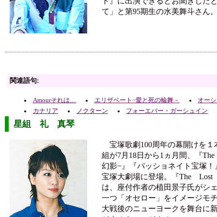
ト』に出演できるとお聞きした
て」と第95期生の水美舞斗さん
関連語句:
Amourそれは…
エリザベート−愛と死の輪舞－
オーシ
カナリア
ノクターン
フォーエバー・ガーシュイン
星組 礼 真琴
宝塚歌劇100周年の幕開けを１
組が7月18日から1ヵ月間、『The L
幻影−』『パッショネイト宝塚！
宝塚大劇場に登場。『The Lost 
は、座付作者の植田景子氏がシェ
一つ「オセロー」をイメージモ
大戦後のニューヨークを舞台に