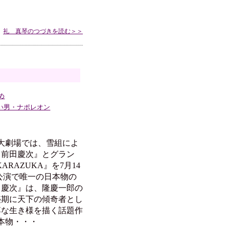
礼 真琴のつづきを読む＞＞
め
い男・ナポレオン
大劇場では、雪組によ
 前田慶次』とグラン
ARAZUKA』を7月14
公演で唯一の日本物の
田慶次』は、隆慶一郎の
盛期に天下の傾奇者とし
落な生き様を描く話題作
本物・・・