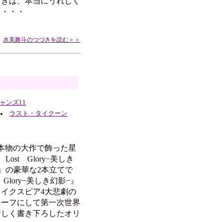
ときは、本当にうれしく
。・・・
水美舞斗のつづきを読む＞＞
ャンズ11
ラスト・タイクーン
本物の大作で飾った星
ost Glory−美しき
』の豪華な2本立てで
Glory−美しき幻影−』
イクスピア4大悲劇の
チーフにして第一次世界
新しく書き下ろしたオリ