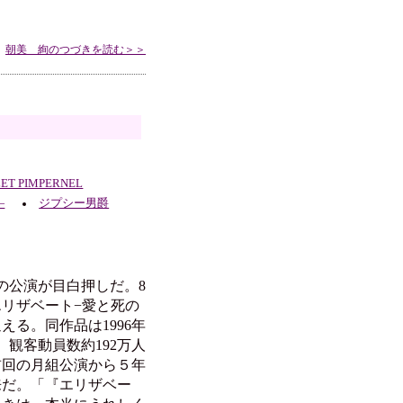
朝美 絢のつづきを読む＞＞
LET PIMPERNEL
―
ジプシー男爵
の公演が目白押しだ。8
エリザベート−愛と死の
る。同作品は1996年
、観客動員数約192万人
前回の月組公演から５年
来だ。「『エリザベー