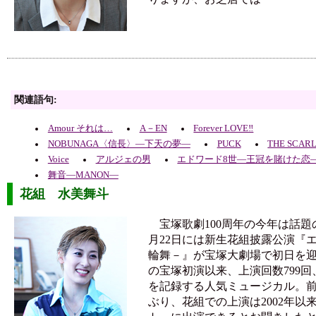
関連語句:
Amour それは…
A－EN
Forever LOVE‼
NOBUNAGA〈信長〉―下天の夢―
PUCK
THE SCAR
Voice
アルジェの男
エドワード8世―王冠を賭けた恋
舞音―MANON―
花組 水美舞斗
宝塚歌劇100周年の今年は話題
月22日には新生花組披露公演『
輪舞－』が宝塚大劇場で初日を迎え
の宝塚初演以来、上演回数799回
を記録する人気ミュージカル。
ぶり、花組での上演は2002年以