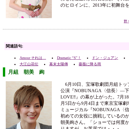
のヒロインに、2013年に初舞台
野
関連語句:
Amour それは…
Dramatic “S”！
ドン・ジュアン
大江山花伝
幕末太陽傳
薔薇に降る雨
月組 朝美 絢
6月10日、宝塚歌劇団月組トッ
公演『NOBUNAGA〈信長〉―下天
LOVE‼』の幕が上がった。7月1
月5日から9月4日まで東京宝塚
ミュージカル『NOBUNAGA〈
初めての女役に挑戦しているのが
朝美絢さん。「ショーでは何度
りますが、お芝居では・・・