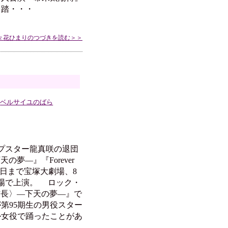
を踏・・・
々花ひまりのつづきを読む＞＞
ベルサイユのばら
プスター龍真咲の退団
の夢―』『Forever
8日まで宝塚大劇場、8
劇場で上演。 ロック・
信長〉―下天の夢―』で
第95期生の男役スター
か女役で踊ったことがあ