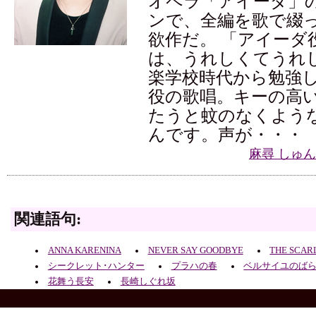
オペラ「アイーダ」
ンで、全編を歌で綴
欲作だ。 「アイーダ
は、うれしくてうれ
楽学校時代から勉強
役の歌唱。キーの高
たうと蚊のなくよう
んです。声が・・・
麻尋 しゅ
関連語句:
ANNA KARENINA
NEVER SAY GOODBYE
THE SCAR
シークレット･ハンター
プラハの春
ベルサイユのば
花舞う長安
長崎しぐれ坂