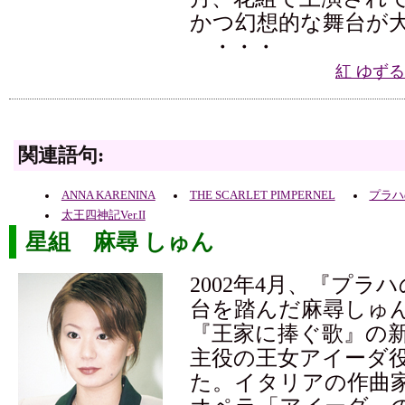
かつ幻想的な舞台が
・・・
紅 ゆず
関連語句:
ANNA KARENINA
THE SCARLET PIMPERNEL
プラハ
太王四神記Ver.II
星組 麻尋 しゅん
2002年4月、『プラ
台を踏んだ麻尋しゅ
『王家に捧ぐ歌』の
主役の王女アイーダ
た。イタリアの作曲