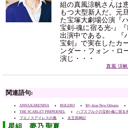
組の真風涼帆さんは
もつ大型新人だ。元
た宝塚大劇場公演『
宝剣-魂に宿る光-』『
出演中である。 『
宝剣』で実在したカ
ンダー・フォン・ロ
演じ・・・
真風 涼
関連語句:
ANNA KARENINA
BOLERO
My dear New Orleans
THE SCARLET PIMPERNEL
ハプスブルクの宝剣-魂に宿る光
ブエノスアイレスの風
太王四神記
星組 夢乃 聖夏