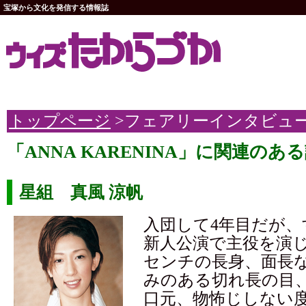
宝塚から文化を発信する情報誌
トップページ
>フェアリーインタビュ
「ANNA KARENINA」に関連のあ
星組 真風 涼帆
入団して4年目だが、
新人公演で主役を演じ
センチの長身、面長
みのある切れ長の目
口元、物怖じしない