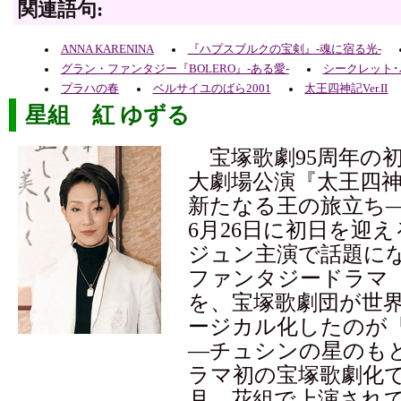
関連語句:
ANNA KARENINA
『ハプスブルクの宝剣』-魂に宿る光-
グラン・ファンタジー『BOLERO』-ある愛-
シークレット･
プラハの春
ベルサイユのばら2001
太王四神記Ver.II
星組 紅 ゆずる
宝塚歌劇95周年の
大劇場公演『太王四神記 
新たなる王の旅立ち
6月26日に初日を迎
ジュン主演で話題に
ファンタジードラマ
を、宝塚歌劇団が世
ージカル化したのが
―チュシンの星のも
ラマ初の宝塚歌劇化で
月、花組で上演され