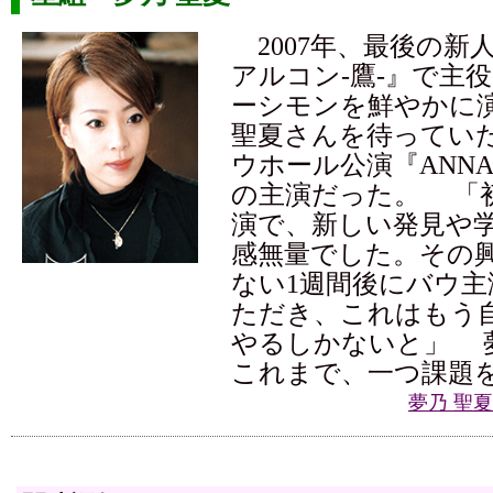
2007年、最後の新
アルコン-鷹-』で主
ーシモンを鮮やかに
聖夏さんを待ってい
ウホール公演『ANNA 
の主演だった。 「
演で、新しい発見や
感無量でした。その
ない1週間後にバウ
ただき、これはもう
やるしかないと」 
これまで、一つ課題
夢乃 聖