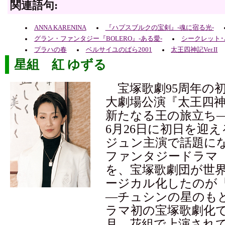
関連語句:
ANNA KARENINA
『ハプスブルクの宝剣』-魂に宿る光-
グラン・ファンタジー『BOLERO』-ある愛-
シークレット･
プラハの春
ベルサイユのばら2001
太王四神記Ver.II
星組 紅 ゆずる
宝塚歌劇95周年の
大劇場公演『太王四神記 
新たなる王の旅立ち
6月26日に初日を迎
ジュン主演で話題に
ファンタジードラマ
を、宝塚歌劇団が世
ージカル化したのが
―チュシンの星のも
ラマ初の宝塚歌劇化で
月、花組で上演され