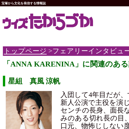
宝塚から文化を発信する情報誌
トップページ
>フェアリーインタビュ
「ANNA KARENINA」に関連のあ
星組 真風 涼帆
入団して4年目だが、
新人公演で主役を演じ
センチの長身、面長
みのある切れ長の目
口元、物怖じしない