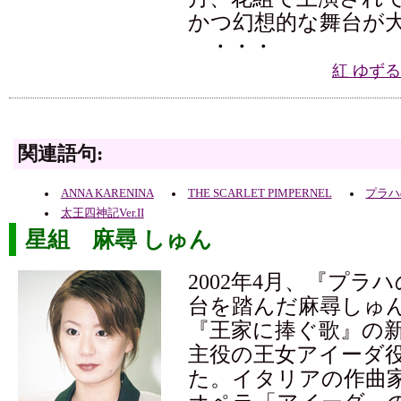
かつ幻想的な舞台が
・・・
紅 ゆず
関連語句:
ANNA KARENINA
THE SCARLET PIMPERNEL
プラハ
太王四神記Ver.II
星組 麻尋 しゅん
2002年4月、『プラ
台を踏んだ麻尋しゅ
『王家に捧ぐ歌』の
主役の王女アイーダ
た。イタリアの作曲