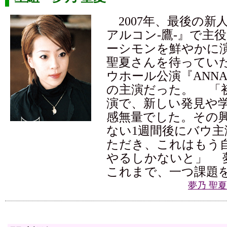
2007年、最後の新
アルコン-鷹-』で主
ーシモンを鮮やかに
聖夏さんを待ってい
ウホール公演『ANNA 
の主演だった。 「
演で、新しい発見や
感無量でした。その
ない1週間後にバウ
ただき、これはもう
やるしかないと」 
これまで、一つ課題
夢乃 聖