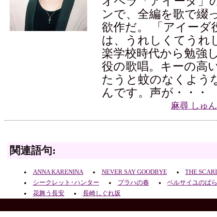
オペラ「アイーダ」
ンで、全編を歌で綴
欲作だ。 「アイーダ
は、うれしくてうれ
楽学校時代から勉強
役の歌唱。キーの高
たうと蚊のなくよう
んです。声が・・・
麻尋 しゅ
関連語句:
ANNA KARENINA
NEVER SAY GOODBYE
THE SCAR
シークレット･ハンター
プラハの春
ベルサイユのば
花舞う長安
長崎しぐれ坂