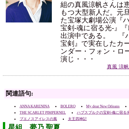
組の真風涼帆さんは
もつ大型新人だ。元
た宝塚大劇場公演『
宝剣-魂に宿る光-』『
出演中である。 『
宝剣』で実在したカ
ンダー・フォン・ロ
演じ・・・
真風 涼
関連語句:
ANNA KARENINA
BOLERO
My dear New Orleans
THE SCARLET PIMPERNEL
ハプスブルクの宝剣-魂に宿る光
ブエノスアイレスの風
太王四神記
星組 夢乃 聖夏