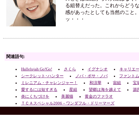
る組替えだった。これからどう
感があったとしても当然のこと
ッ・・・
関連語句:
Hallelujah Go!Go!
さくら
イグナシオ
キャリエ
シークレット･ハンター
ノバ・ボサ・ノバ
ファント
ミレニアム・チャレンジャー！
和涼華
宙組
宝
愛するには短すぎる
星組
望郷は海を越えて
源
炎にくちづけを
美麗猫
黄金のファラオ
ＴＣＡスペシャル2006－ワンダフル・ドリーマーズ