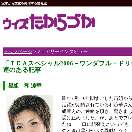
宝塚から文化を発信する情報誌
トップページ
>フェアリーインタビュー
「ＴＣＡスペシャル2006－ワンダフル・ド
連のある記事
星組 和 涼華
昨年7月、6年間すごした宙組か
活躍が期待されている和涼華さん
組替えのご連絡を頂き、驚きま
受け止めました。が、あとでプ
たね」 一口に組替えといっても
のときは星組からの異動はなく