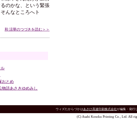
なるのかな、という緊張
。そんなところへト
和 涼華のつづきを読む＞＞
ール
ム
塚おとめ
氏物語あさきゆめみし
ウィズたからづかは
あさひ高速印刷株式会社
が編集・発行
(C) Asahi Kosoku Printing Co., Ltd. All rig