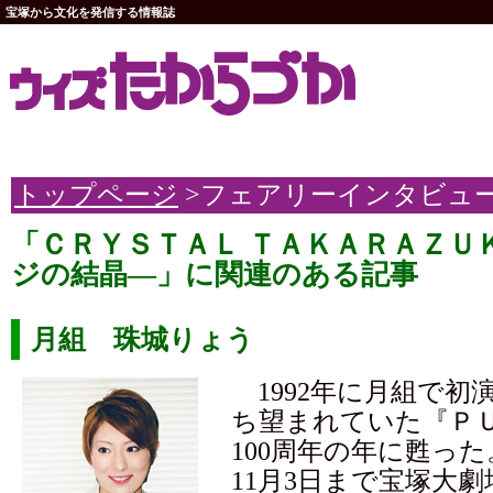
宝塚から文化を発信する情報誌
トップページ
>フェアリーインタビュ
「ＣＲＹＳＴＡＬ ＴＡＫＡＲＡＺＵ
ジの結晶―」に関連のある記事
月組 珠城りょう
1992年に月組で初
ち望まれていた『Ｐ
100周年の年に甦った
11月3日まで宝塚大