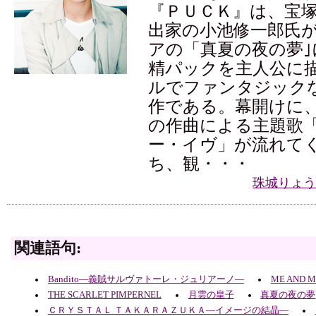
『ＰＵＣＫ』は、宝
出家の小池修一郎氏
アの「真夏の夜の夢｣
精パックを主人公に
ルでファンタジック
作である。幕開けに
の作曲による主題歌
ー・イヴ」が流れて
ち、観・・・
珠城りょう
関連語句:
Bandito―義賊サルヴァトーレ・ジュリアーノ―
ME AND M
THE SCARLET PIMPERNEL
月雲の皇子
真夏の夜の夢
ＣＲＹＳＴＡＬ ＴＡＫＡＲＡＺＵＫＡ―イメージの結晶―