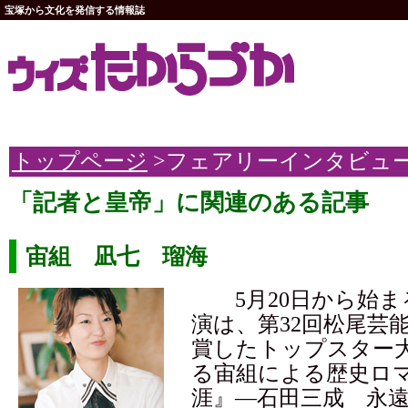
宝塚から文化を発信する情報誌
トップページ
>フェアリーインタビュ
「記者と皇帝」に関連のある記事
宙組 凪七 瑠海
5月20日から始ま
演は、第32回松尾芸
賞したトップスター
る宙組による歴史ロ
涯』―石田三成 永