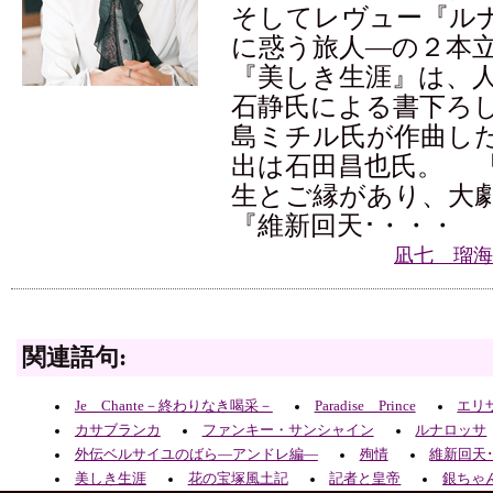
そしてレヴュー『ル
に惑う旅人―の２本
『美しき生涯』は、
石静氏による書下ろ
島ミチル氏が作曲し
出は石田昌也氏。 
生とご縁があり、大
『維新回天･・・・
凪七 瑠海
関連語句:
Je Chante－終わりなき喝采－
Paradise Prince
エリ
カサブランカ
ファンキー・サンシャイン
ルナロッサ
外伝ベルサイユのばら―アンドレ編―
殉情
維新回天
美しき生涯
花の宝塚風土記
記者と皇帝
銀ちゃ