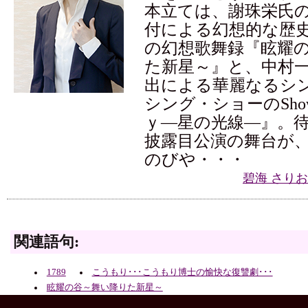
本立ては、謝珠栄氏
付による幻想的な歴
の幻想歌舞録『眩耀
た新星～』と、中村
出による華麗なるシ
シング・ショーのShow
ｙ―星の光線―』。
披露目公演の舞台が
のびや・・・
碧海 さり
関連語句:
1789
こうもり･･･こうもり博士の愉快な復讐劇･･･
眩耀の谷～舞い降りた新星～