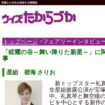
宝塚から文化を発信する情報誌
トップページ
>フェアリーインタビュ
「眩耀の谷～舞い降りた新星～」に
事
星組 碧海 さりお
新トップスター礼真
生星組披露公演が宝
中。礼真琴と舞空瞳
ビを中心とする新作