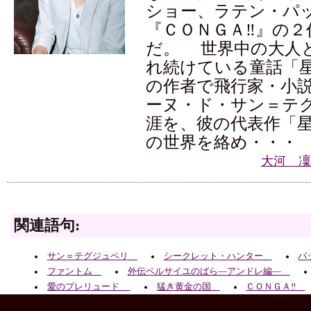
ショー、ラテン・パ
『ＣＯＮＧＡ‼』の２
だ。 世界中の大人
れ続けている童話「
の作者で飛行家・小
ーヌ・ド・サン＝テ
涯を、彼の代表作「
の世界を絡め・・・
大河 凜
関連語句:
サン＝テグジュペリ
シークレット・ハンター
パ
ファントム
外伝ベルサイユのばら—アンドレ編—
愛のプレリュード
猛き黄金の国
ＣＯＮＧＡ‼