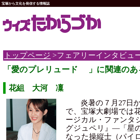
宝塚から文化を発信する情報誌
トップページ
>フェアリーインタビュ
「愛のプレリュード 」に関連のあ
花組 大河 凜
炎暑の７月27日か
で、宝塚大劇場では
ージカル・ファンタ
グジュペリ』—「星
なった操縦士（パイ