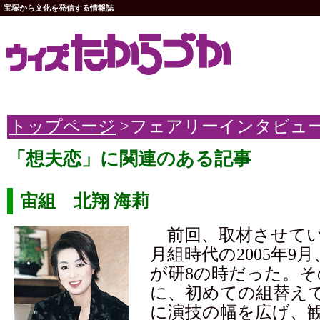
宝塚から文化を発信する情報誌
トップページ
>フェアリーインタビュ
「想夫恋」に関連のある記事
宙組 北翔 海莉
前回、取材させてい
月組時代の2005年9
が研8の時だった。そ
に、初めての組替え
に演技の幅を広げ、