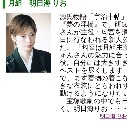
月組 明日海 りお
源氏物語「宇治十帖
『夢の浮橋』で、研6
さんが主役・匂宮を演
日に行なわれる新人
だ。 「匂宮は月組主
ゅんさんの魅力に合
役。自分には大きす
ベストを尽くします
で、まず着物の着こ
きな衣装にとらわれ
動けるようになりた
宝塚歌劇の中でも日
く、明日海りお・・
明日海 り