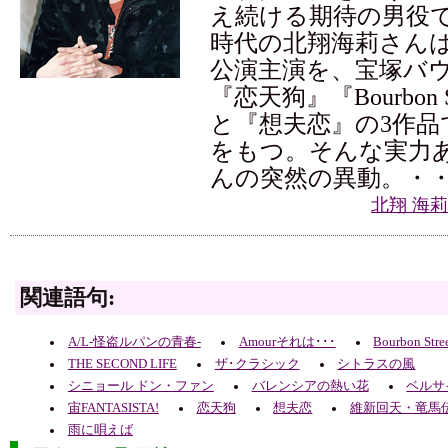
え続ける期待の男役
時代の北翔海莉さんは
公演主演を、宝塚バ
『恋天狗』『Bourbon Str
と『想夫恋』の3作品
をもつ。そんな実力
んの突然の異動。・
北翔 海
関連語句:
A/L-怪盗ルパンの青春-
Amourそれは･･･
Bourbon Stre
THE SECOND LIFE
ザ･クラシック
シトラスの風
シニョール ドン・ファン
バレンシアの熱い花
ベルサ
宙FANTASISTA!
恋天狗
想夫恋
維新回天・竜馬伝
雨に唄えば