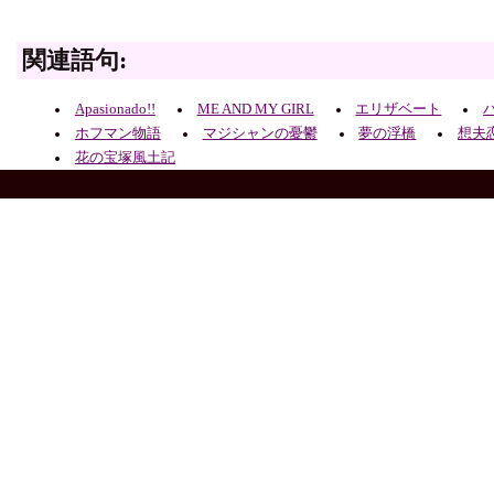
関連語句:
Apasionado!!
ME AND MY GIRL
エリザベート
ホフマン物語
マジシャンの憂鬱
夢の浮橋
想夫
花の宝塚風土記