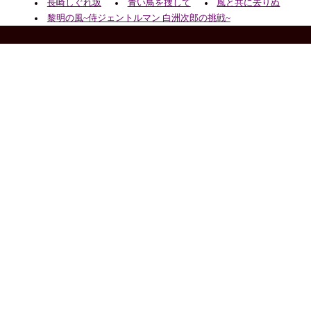
長崎しぐれ坂
青い鳥を捜して
風と共に去りぬ
黎明の風~侍ジェントルマン 白洲次郎の挑戦~