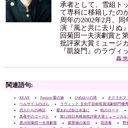
承者として、雪組ト
て専科に移籍したのが
周年の2002年2月。
演『風と共に去りぬ』
回菊田一夫演劇賞と第
批評家大賞ミュージカ
『凱旋門』のラヴィ
轟 
関連語句:
KEAN
Passion 愛の旅
ひめゆりの塔
オクラホマ
ベルサイユのばら
ラヴィック. 文化庁芸術祭賞演劇部門優
恋人たちの神話
愛あれば命は永遠に
暁のローマ
真夜中のゴースト
第12回日本映画批評家大賞ミュージカル
第28回菊田一夫演劇賞
紫禁城の落日
花供養
野