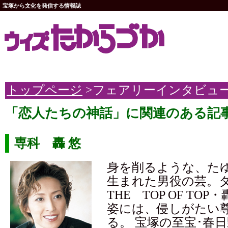
宝塚から文化を発信する情報誌
トップページ
>フェアリーインタビュ
「恋人たちの神話」に関連のある記
専科 轟 悠
身を削るような、た
生まれた男役の芸。
THE TOP OF TO
姿には、侵しがたい
る。 宝塚の至宝･春