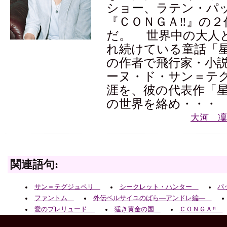
ショー、ラテン・パ
『ＣＯＮＧＡ‼』の２
だ。 世界中の大人
れ続けている童話「
の作者で飛行家・小
ーヌ・ド・サン＝テ
涯を、彼の代表作「
の世界を絡め・・・
大河 凜
関連語句:
サン＝テグジュペリ
シークレット・ハンター
パ
ファントム
外伝ベルサイユのばら—アンドレ編—
愛のプレリュード
猛き黄金の国
ＣＯＮＧＡ‼