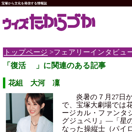
宝塚から文化を発信する情報誌
トップページ
>フェアリーインタビュ
「復活 」に関連のある記事
花組 大河 凜
炎暑の７月27日か
で、宝塚大劇場では
ージカル・ファンタ
グジュペリ』—「星
なった操縦士（パイ