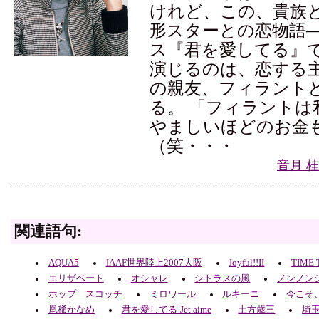
けれど、この、貴族
形スターとの恋物語
ス『君を愛してる』
演じるのは、恋する
の親友、フィラント
る。 「フィラントは
やましいほどのお金
（笑・・・
音月 
関連語句:
AQUA5
IAAF世界陸上2007大阪
Joyful!!II
TIME 
エリザベート
オシャレ
シトラスの風
ノンノン
ホップ スコッチ
ミロワール
ルキーニ
今こそ
凰稀かなめ
君を愛してる-Jet aime
土方歳三
埼