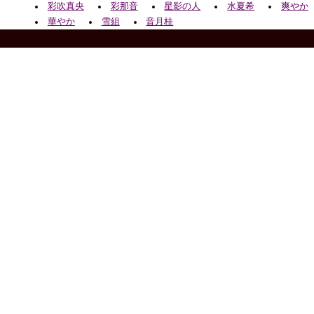
彩吹真央
彩那音
星影の人
水夏希
爽やか
華やか
雪組
音月桂