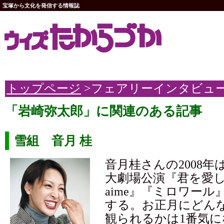
宝塚から文化を発信する情報誌
トップページ
>フェアリーインタビュ
「岩崎弥太郎」に関連のある記事
雪組 音月 桂
音月桂さんの2008年
大劇場公演『君を愛して
aime』『ミロワー
する。お正月にどん
観られるかは1番気