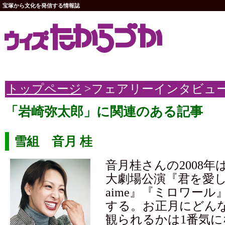
宝塚から文化を発信する情報誌
トップページ
>フェアリーインタビュ
「岩崎弥太郎」に関連のある記事
雪組 音月 桂
音月桂さんの2008年
大劇場公演『君を愛して
aime』『ミロワー
する。お正月にどん
観られるかは1番気