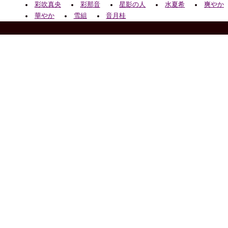
彩吹真央
彩那音
星影の人
水夏希
爽やか
華やか
雪組
音月桂