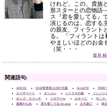
けれど、この、貴族
形スターとの恋物語
ス『君を愛してる』
演じるのは、恋する
の親友、フィラント
る。 「フィラントは
やましいほどのお金
（笑・・・
音月 
関連語句:
AQUA5
IAAF世界陸上2007大阪
Joyful!!II
TIME 
エリザベート
オシャレ
シトラスの風
ノンノン
ホップ スコッチ
ミロワール
ルキーニ
今こそ
凰稀かなめ
君を愛してる-Jet aime
土方歳三
埼